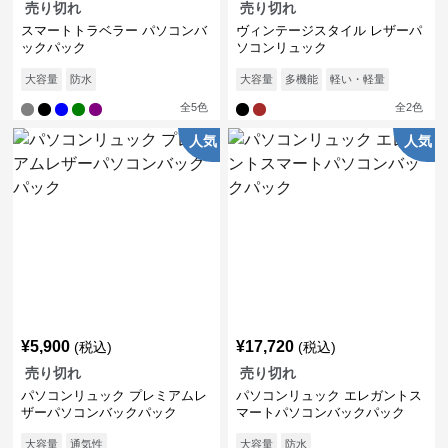
売り切れ
売り切れ
スマートトラベラー パソコンバ
ヴィンテージスタイル レザーパ
ックパック
ソコンリュック
大容量
防水
大容量
多機能
軽い・軽量
全
5
色
全
2
色
人気
人気
¥
5,900
¥
17,720
(税込)
(税込)
売り切れ
売り切れ
パソコンリュック プレミアムレ
パソコンリュック エレガントス
ザーパソコンバックパック
マートパソコンバックパック
大容量
通気性
大容量
防水