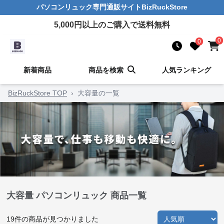
パソコンリュック
専門通販サイト
BizRuckStore
5,000
円以上のご購入で送料無料
0
0
新着商品
商品を検索
人気ランキング
BizRuckStore TOP
›
大容量の一覧
大容量 パソコンリュック 商品一覧
19
件の商品が見つかりました