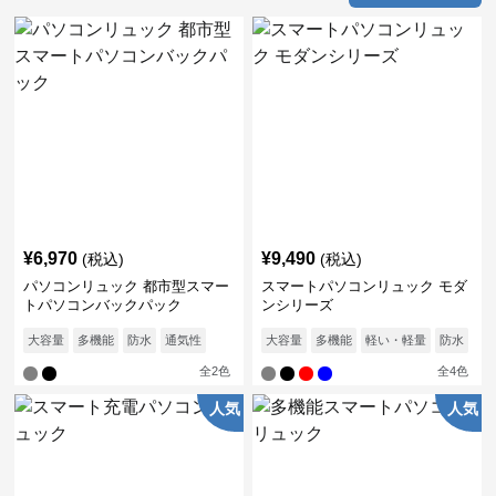
¥
6,970
¥
9,490
(税込)
(税込)
パソコンリュック 都市型スマー
スマートパソコンリュック モダ
トパソコンバックパック
ンシリーズ
大容量
多機能
防水
通気性
大容量
多機能
軽い・軽量
防水
通
全
2
色
全
4
色
人気
人気