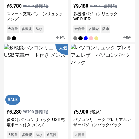
¥
6,780
¥
9,480
¥
9490
(割引前)
¥
10540
(割引前)
スマート充電パソコンリュック
多機能パソコンリュック
メンズ
WEIXIER
大容量
多機能
防水
大容量
多機能
防水
全
3
色
全
5
色
人気
SALE
¥
6,280
¥
5,900
(税込)
¥
8790
(割引前)
多機能パソコンリュック USB充
パソコンリュック プレミアムレ
電ポート付き メンズ
ザーパソコンバックパック
大容量
多機能
防水
通気性
大容量