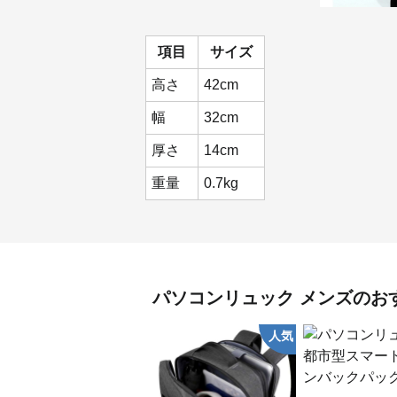
項目
サイズ
高さ
42cm
幅
32cm
厚さ
14cm
重量
0.7kg
パソコンリュック
メンズ
のお
人気