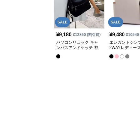
SALE
SALE
¥
9,180
¥
9,480
¥
12850
(割引前)
¥
10540
パソコンリュック キャ
エレガントシン
ンバスアンドケッチ 都
2WAYレディー
会派リュック
ンリュック