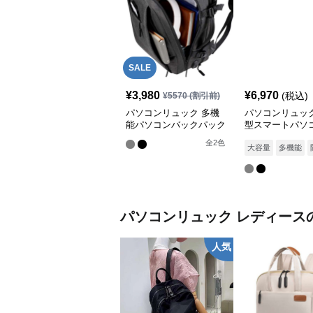
SALE
¥
3,980
¥
6,970
(税込)
¥
5570
(割引前)
パソコンリュック 多機
パソコンリュック
能パソコンバックパック
型スマートパソ
新モデル
クパック
全
2
色
大容量
多機能
パソコンリュック
レディース
人気