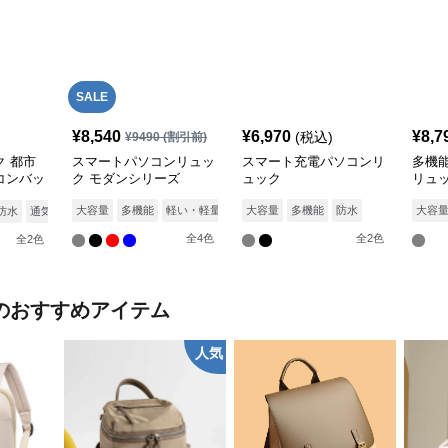
SALE
¥
8,540
¥
6,970
¥
8,7
(税込)
¥
9490
(割引前)
 都市
スマートパソコンリュッ
スマート充電パソコンリ
多機
コンバッ
ク モダンシリーズ
ュック
リュ
大容量
多機能
軽い・軽量
防水
大容量
通気性
多機能
防水
大容
防水
通気性
全
4
色
全
2
色
全
2
色
のおすすめアイテム
人気