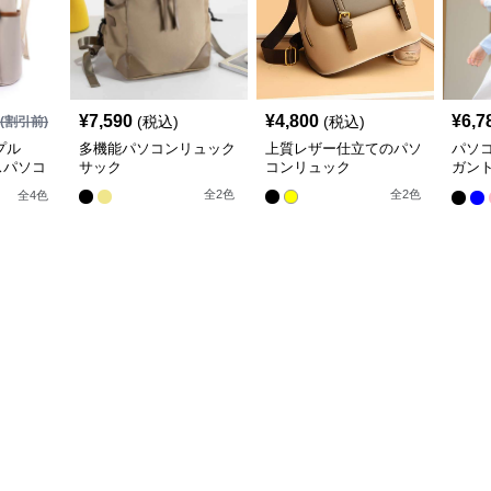
¥
7,590
¥
4,800
¥
6,7
(税込)
(税込)
(割引前)
プル
多機能パソコンリュック
上質レザー仕立てのパソ
パソ
スパソコ
サック
コンリュック
ガン
スリ
全
2
色
全
2
色
全
4
色