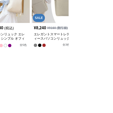
SALE
80
¥
8,240
¥
5,930
(税込)
(税込)
¥
9160
(割引前)
コンリュック エレ
エレガントスマートレデ
パソコンリュック エレ
トシンプル オフィ
ィースパソコンリュック
ガントシティ 2WAYバッ
ュック
クパック
全
3
色
全
5
色
全
3
色