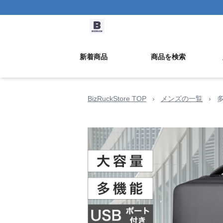
新着商品
商品を検索
BizRuckStore TOP
›
メンズの一覧
›