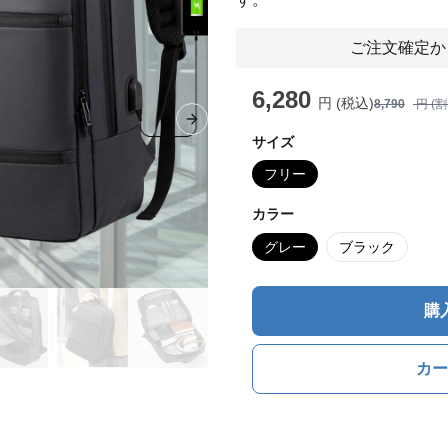
ご注文確定か
6,280
円 (税込)
8,790
円 (
Next slide
サイズ
フリー
カラー
グレー
ブラック
購
カー