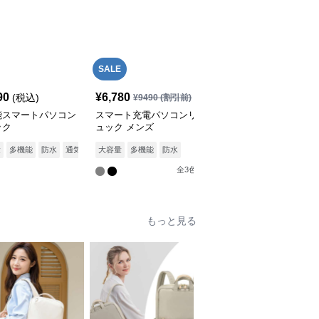
SALE
SALE
90
¥
6,780
¥
9,480
(税込)
¥
9490
(割引前)
¥
10540
(割引前)
能スマートパソコン
スマート充電パソコンリ
パソコンリュック 多機
ック
ュック メンズ
能パソコンバックパック
旅行対応USB充電ポート
全
3
色
量
多機能
防水
通気性
大容量
多機能
防水
付
全
3
色
もっと見る