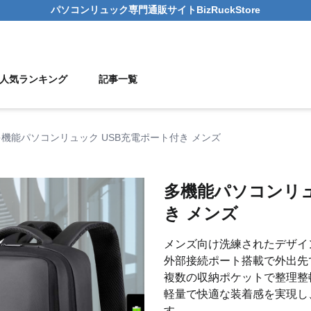
パソコンリュック
専門通販サイト
BizRuckStore
人気ランキング
記事一覧
多機能パソコンリュック USB充電ポート付き メンズ
多機能パソコンリュ
き メンズ
メンズ向け洗練されたデザイ
外部接続ポート搭載で外出先
複数の収納ポケットで整理整
軽量で快適な装着感を実現し
す。