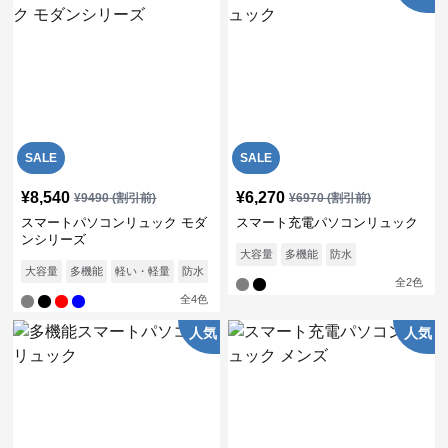
SALE
SALE
¥
8,540
¥
6,270
¥
9490
(割引前)
¥
6970
(割引前)
スマートパソコンリュック モダ
スマート充電パソコンリュック
ンシリーズ
大容量
多機能
防水
大容量
多機能
軽い・軽量
防水
通気性
全
2
色
全
4
色
人気
人気