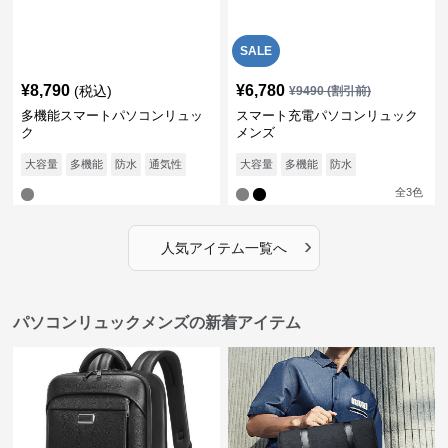
SALE
¥
8,790
¥
6,780
(税込)
¥
9490
(割引前)
多機能スマートパソコンリュッ
スマート充電パソコンリュック
ク
メンズ
大容量
多機能
防水
通気性
大容量
多機能
防水
全
3
色
›
人気アイテム一覧へ
パソコンリュックメンズの新着アイテム