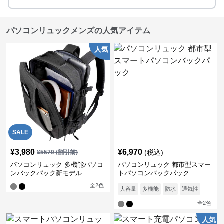
パソコンリュックメンズの人気アイテム
人気
SALE
¥
3,980
¥
6,970
(税込)
¥
5570
(割引前)
パソコンリュック 多機能パソコ
パソコンリュック 都市型スマー
ンバックパック新モデル
トパソコンバックパック
全
2
色
大容量
多機能
防水
通気性
全
2
色
人気