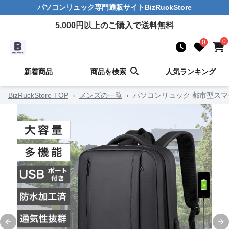
パソコンリュック
専門通販サイト
BizRuckStore
5,000
円以上のご購入で送料無料
0
0
新着商品
商品を検索
人気ランキング
BizRuckStore TOP
›
メンズの一覧
›
パソコンリュック 都市型ス
Previous slide
Ne