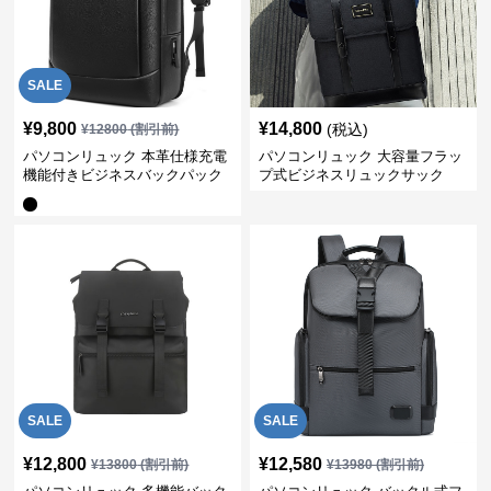
SALE
¥
9,800
¥
14,800
(税込)
¥
12800
(割引前)
パソコンリュック 本革仕様充電
パソコンリュック 大容量フラッ
機能付きビジネスバックパック
プ式ビジネスリュックサック
SALE
SALE
¥
12,800
¥
12,580
¥
13800
(割引前)
¥
13980
(割引前)