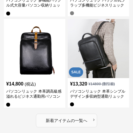
パソコンリュック 多機能バック
パソコンリュック バックル式フ
ル式大容量パソコン収納リュッ
ラップ多機能ビジネスリュック
ク
SALE
¥
14,800
¥
13,320
(税込)
¥
14800
(割引前)
パソコンリュック 本革調高級感
パソコンリュック 本革シンプル
溢れるビジネス通勤用パソコン
デザイン多収納型通勤リュック
リュック
›
新着アイテムの一覧へ