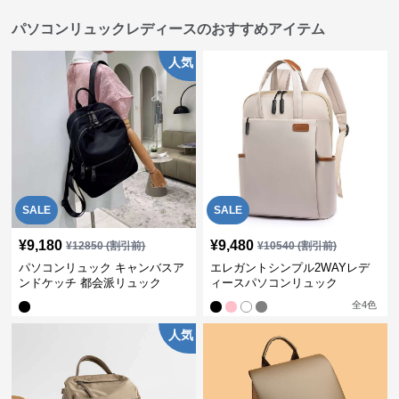
パソコンリュックレディースのおすすめアイテム
人気
SALE
SALE
¥
9,180
¥
9,480
¥
12850
(割引前)
¥
10540
(割引前)
パソコンリュック キャンバスア
エレガントシンプル2WAYレデ
ンドケッチ 都会派リュック
ィースパソコンリュック
全
4
色
人気