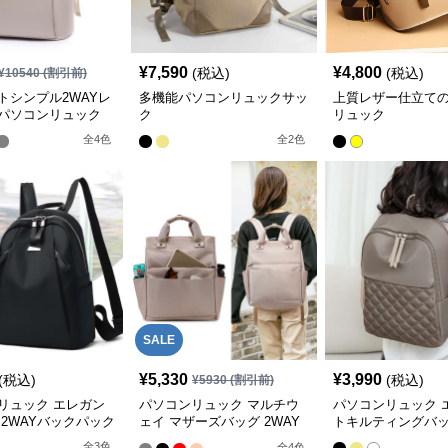
¥
7,590
¥
4,800
(税込)
(税込)
¥
10540
(割引前)
トシンプル2WAYレ
多機能パソコンリュックサッ
上質レザー仕立て
パソコンリュック
ク
リュック
全
4
色
全
2
色
SALE
¥
5,330
¥
3,990
(税込)
(税込)
¥
5930
(割引前)
リュック エレガン
パソコンリュック マルチウ
パソコンリュック 
 2WAYバックパック
ェイ マザーズバッグ 2WAY
トキルティングバ
リュック
全
3
色
全
4
色