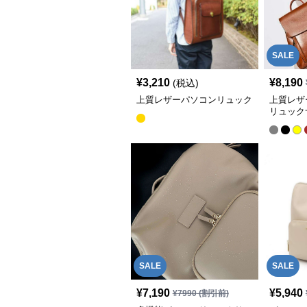
SALE
¥
3,210
¥
8,190
(税込)
上質レザーパソコンリュック
上質レザ
リュック
SALE
SALE
¥
7,190
¥
5,940
¥
7990
(割引前)