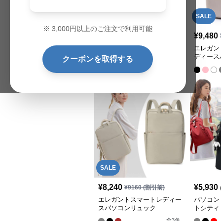
SALE
SALE
※
3,000
円以上のご注文で利用可能
¥
9,180
¥
9,480
¥
12850
(割引前)
パソコンリュック キャンバ
エレガン
スアンドケッチ 都会派リュ
ディース
クーポンを取得する
ック
SALE
¥
8,240
¥
5,930
¥
9160
(割引前)
エレガントスマートレディー
パソコン
スパソコンリュック
トシティ
全
3
色