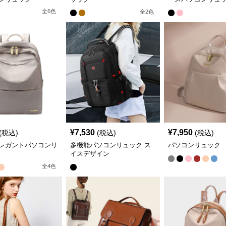
全
6
色
全
2
色
¥
7,530
¥
7,950
(税込)
(税込)
(税込)
レガントパソコンリ
多機能パソコンリュック ス
パソコンリュック
イスデザイン
全
4
色