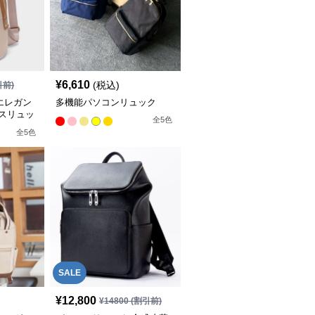
¥
6,610
(税込)
引前)
エレガン
多機能パソコンリュック
ースリュッ
全
5
色
全
5
色
SALE
¥
12,800
¥
14800
(割引前)