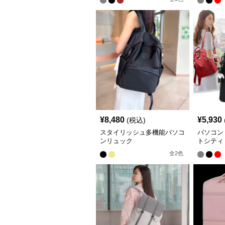
¥
8,480
¥
5,930
(税込)
スタイリッシュ多機能パソコ
パソコン
ンリュック
トシティ
全
2
色