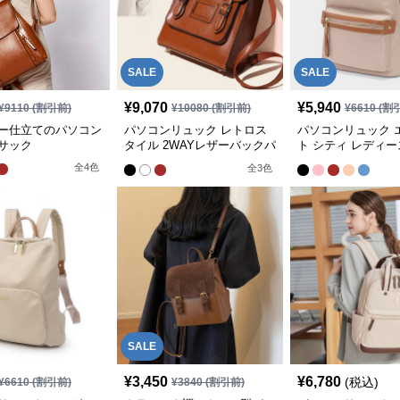
SALE
SALE
¥
9,070
¥
5,940
¥
9110
(割引前)
¥
10080
(割引前)
¥
6610
(割
ー仕立てのパソコン
パソコンリュック レトロス
パソコンリュック 
サック
タイル 2WAYレザーバックパ
ト シティ レディ
ック
ク
全
4
色
全
3
色
SALE
¥
3,450
¥
6,780
(税込)
¥
6610
(割引前)
¥
3840
(割引前)