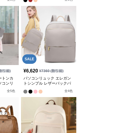
SALE
¥
6,620
割引前)
¥
7360
(割引前)
ートンカ
パソコンリュック エレガン
ソコンリ
トシンプル レザーバックパ
ック
全
5
色
全
4
色