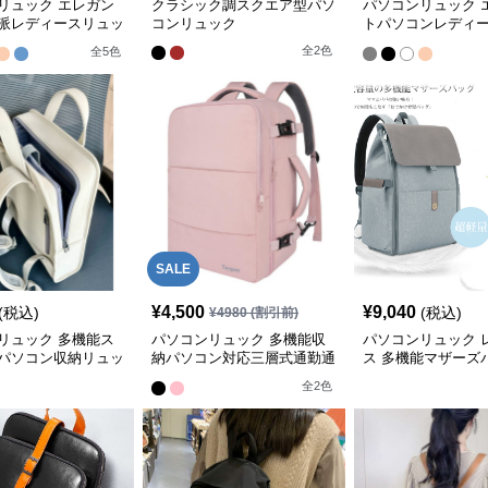
リュック エレガン
クラシック調スクエア型パソ
パソコンリュック 
派レディースリュッ
コンリュック
トパソコンレディ
パック
全
2
色
全
5
色
SALE
¥
4,500
¥
9,040
(税込)
(税込)
¥
4980
(割引前)
リュック 多機能ス
パソコンリュック 多機能収
パソコンリュック 
パソコン収納リュッ
納パソコン対応三層式通勤通
ス 多機能マザーズ
学用リュック
温ポケット付き 大
全
2
色
リュック