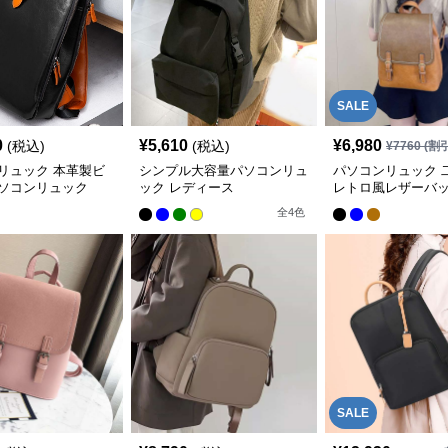
SALE
0
¥
5,610
¥
6,980
(税込)
(税込)
¥
7760
(割
リュック 本革製ビ
シンプル大容量パソコンリュ
パソコンリュック 
ソコンリュック
ック レディース
レトロ風レザーバ
全
4
色
SALE