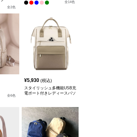
全
14
色
全
2
色
¥
5,930
(税込)
スタイリッシュ多機能USB充
電ポート付きレディースパソ
全
6
色
コンリュック