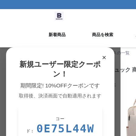
新着商品
商品を検索
BizRuckStore TOP
›
レディースの一覧
×
新規ユーザー限定クーポ
レディース パソコンリュック 
ン！
339
件の商品が見つかりました
期間限定! 10%OFFクーポンです
取得後、決済画面で自動適用されます
人気
コー
0E75L44W
ド: