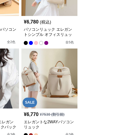
¥
6,780
(税込)
のパソコン
パソコンリュック エレガン
トシンプル オフィスリュッ
ク
全
2
色
全
5
色
SALE
¥
6,770
¥
7530
(割引前)
エレガン
エレガントな2WAYパソコン
ックパック
リュック
全
3
色
全
3
色