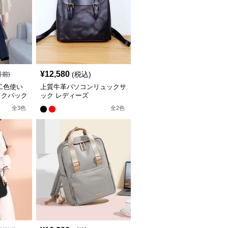
¥
12,580
(税込)
引前)
二色使い
上質牛革パソコンリュックサ
ックパック
ック レディーズ
全
3
色
全
2
色