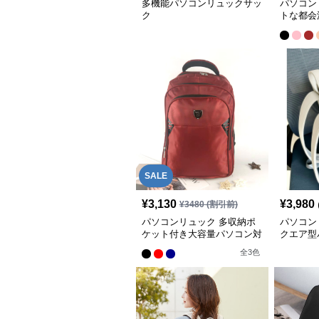
多機能パソコンリュックサッ
パソコン
ク
トな都会
ク
SALE
¥
3,130
¥
3,980
¥
3480
(割引前)
パソコンリュック 多収納ポ
パソコン
ケット付き大容量パソコン対
クエア型
応通勤リュック
ク
全
3
色