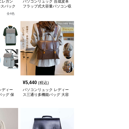
エレガン
パソコンリュック 合成皮革
ースバック
フラップ式大容量パソコン収
納リュック
全
4
色
¥
5,440
(税込)
レディー
パソコンリュック レディー
バッグ 保
ス三通り多機能バッグ 大容
容量軽量
量ショルダー