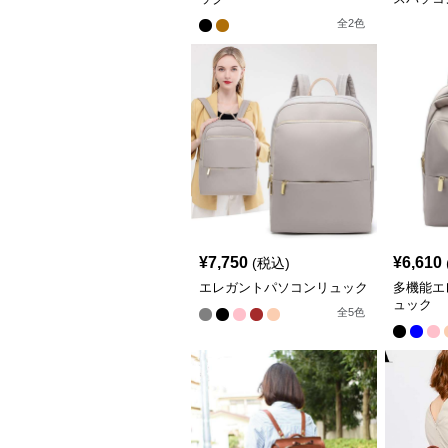
全
2
色
¥
7,750
¥
6,610
(税込)
エレガントパソコンリュック
多機能エ
ュック
全
5
色