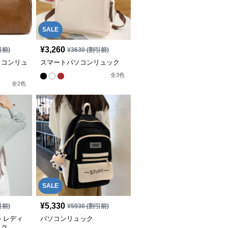
SALE
¥
3,260
引前)
¥
3630
(割引前)
ソコンリュ
スマートパソコンリュック
全
3
色
全
2
色
SALE
¥
5,330
引前)
¥
5930
(割引前)
 レディ
パソコンリュック
ック