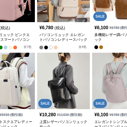
SALE
¥
6,780
¥
6,100
(税込)
(税込)
¥
6780
(割
リュック ピンクエ
パソコンリュック エレガン
多機能レザー調パ
 スマートパソコン
トパソコンレディースバック
ック
ック
パック
全
7
色
全
4
色
SALE
SALE
¥
10,280
¥
6,100
¥
5930
(割引前)
¥
11430
(割引前)
¥
6780
(割
トスクエアレディー
上質レザーパソコンリュック
エレガントシンプル
ンリュック
サック
ースパソコンリュ