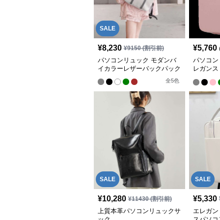
SALE
¥
8,230
¥
5,760
¥
9150
(割引前)
パソコンリュック モダンバ
パソコン
イカラーレザーバックパック
レガンス
バックパ
全
5
色
SALE
SALE
¥
10,280
¥
5,330
¥
11430
(割引前)
上質本革パソコンリュックサ
エレガン
ック
スパソコ