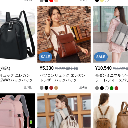
SALE
SALE
¥
5,330
¥
10,540
(税込)
¥
5930
(割引前)
¥
11720
(
リュック エレガン
パソコンリュック エレガン
モダンミニマル ツ
 2WAYバックパック
トレザーバックパック
ラー レディースパ
ュック
全
3
色
全
4
色