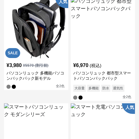
人気
SALE
¥
3,980
¥
6,970
(税込)
¥
5570
(割引前)
パソコンリュック 多機能パソコ
パソコンリュック 都市型スマー
ンバックパック新モデル
トパソコンバックパック
全
2
色
大容量
多機能
防水
通気性
全
2
色
人気