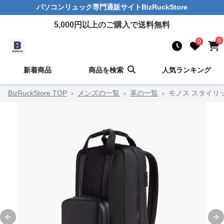
パソコンリュック
専門通販サイト
BizRuckStore
5,000
円以上のご購入で送料無料
0
0
新着商品
商品を検索
人気ランキング
BizRuckStore TOP
›
メンズの一覧
›
革の一覧
›
モノス スタイリ
Previous slide
Ne