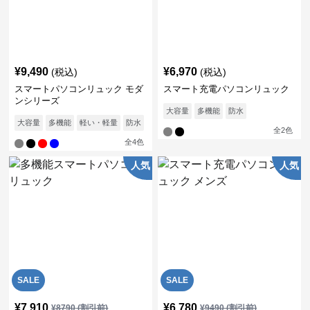
¥
9,490
¥
6,970
(税込)
(税込)
スマートパソコンリュック モダ
スマート充電パソコンリュック
ンシリーズ
大容量
多機能
防水
大容量
多機能
軽い・軽量
防水
通気性
全
2
色
全
4
色
人気
人気
SALE
SALE
¥
7,910
¥
6,780
¥
8790
(割引前)
¥
9490
(割引前)