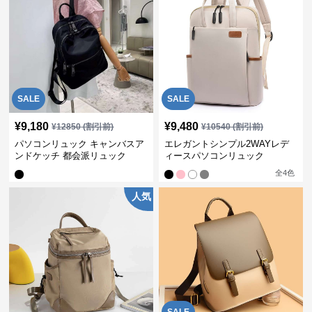
SALE
SALE
¥
9,180
¥
9,480
¥
12850
(割引前)
¥
10540
(割引前)
パソコンリュック キャンバスア
エレガントシンプル2WAYレデ
ンドケッチ 都会派リュック
ィースパソコンリュック
全
4
色
人気