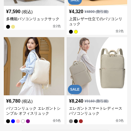
SALE
¥
7,590
¥
4,320
(税込)
¥
4800
(割引前)
多機能パソコンリュックサック
上質レザー仕立てのパソコンリ
ュック
全
2
色
全
2
色
SALE
¥
6,780
¥
8,240
(税込)
¥
9160
(割引前)
パソコンリュック エレガントシ
エレガントスマートレディース
ンプル オフィスリュック
パソコンリュック
全
5
色
全
3
色