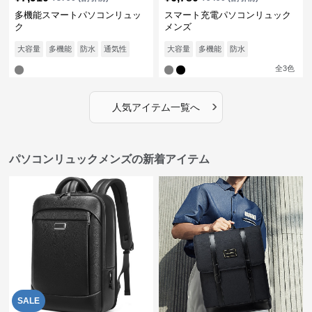
多機能スマートパソコンリュッ
スマート充電パソコンリュック
ク
メンズ
大容量
多機能
防水
通気性
大容量
多機能
防水
全
3
色
›
人気アイテム一覧へ
パソコンリュックメンズの新着アイテム
SALE