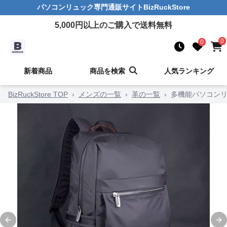
パソコンリュック
専門通販サイト
BizRuckStore
5,000
円以上のご購入で送料無料
0
0
新着商品
商品を検索
人気ランキング
BizRuckStore TOP
›
メンズの一覧
›
革の一覧
›
多機能パソコン
Previous slide
Ne