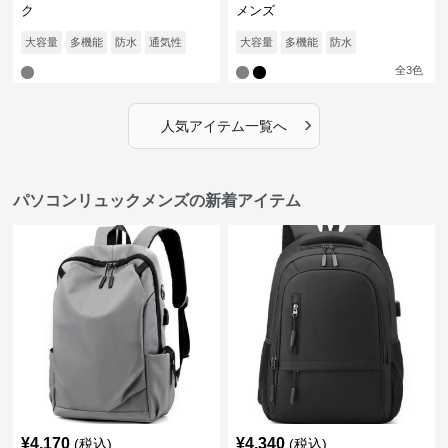
ク
メンズ
大容量
多機能
防水
通気性
大容量
多機能
防水
全
3
色
›
人気アイテム一覧へ
パソコンリュックメンズの新着アイテム
¥
4,170
¥
4,340
(税込)
(税込)