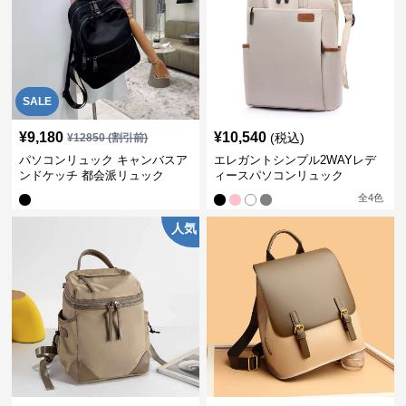
SALE
¥
9,180
¥
10,540
(税込)
¥
12850
(割引前)
パソコンリュック キャンバスア
エレガントシンプル2WAYレデ
ンドケッチ 都会派リュック
ィースパソコンリュック
全
4
色
人気