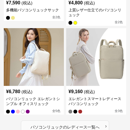
¥
7,590
¥
4,800
(税込)
(税込)
多機能パソコンリュックサック
上質レザー仕立てのパソコンリ
ュック
全
2
色
全
2
色
¥
6,780
¥
9,160
(税込)
(税込)
パソコンリュック エレガントシ
エレガントスマートレディース
ンプル オフィスリュック
パソコンリュック
全
5
色
全
3
色
›
パソコンリュック
の
レディース
一覧へ