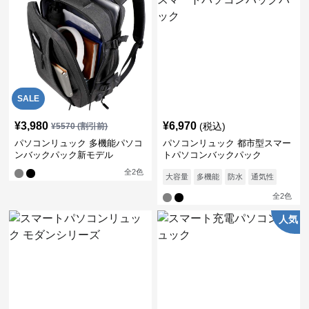
SALE
¥
3,980
¥
6,970
(税込)
¥
5570
(割引前)
パソコンリュック 多機能パソコ
パソコンリュック 都市型スマー
ンバックパック新モデル
トパソコンバックパック
全
2
色
大容量
多機能
防水
通気性
全
2
色
人気