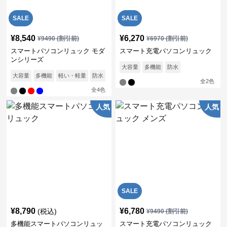
SALE
SALE
¥
8,540
¥
6,270
¥
9490
(割引前)
¥
6970
(割引前)
スマートパソコンリュック モダ
スマート充電パソコンリュック
ンシリーズ
大容量
多機能
防水
大容量
多機能
軽い・軽量
防水
通気性
全
2
色
全
4
色
人気
人気
SALE
¥
8,790
¥
6,780
(税込)
¥
9490
(割引前)
多機能スマートパソコンリュッ
スマート充電パソコンリュック