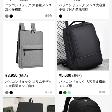
パソコンリュック 大容量メンズ
パソコンリュック メンズ大容量
対応多機能
手提げ付き多機能鞄
全
2
色
¥
3,950
¥
5,630
(税込)
(税込)
パソコンリュック スリムデザイ
パソコンリュック 大容量多機能
ン大容量メンズ向け
メンズ用
全
2
色
全
3
色