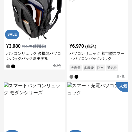
SALE
¥
3,980
¥
6,970
(税込)
¥
5570
(割引前)
パソコンリュック 多機能パソコ
パソコンリュック 都市型スマー
ンバックパック新モデル
トパソコンバックパック
全
2
色
大容量
多機能
防水
通気性
全
2
色
人気