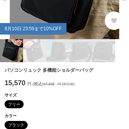
8
月
10
日 23:59まで10%OFF
パソコンリュック 多機能ショルダーバッグ
15,570
円 (税込)
17,310
円 (割引前)
サイズ
フリー
カラー
ブラック