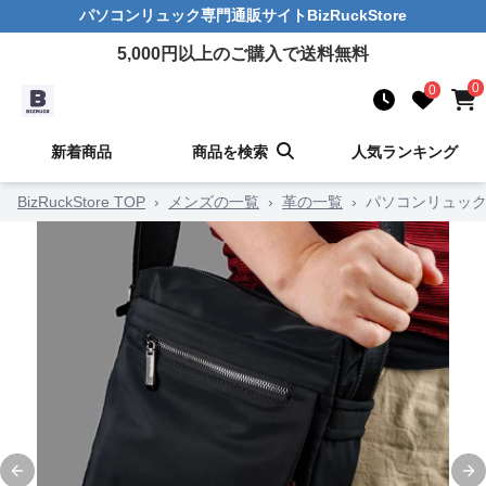
パソコンリュック
専門通販サイト
BizRuckStore
5,000
円以上のご購入で送料無料
0
0
新着商品
商品を検索
人気ランキング
BizRuckStore TOP
›
メンズの一覧
›
革の一覧
›
パソコンリュック
Previous slide
Ne