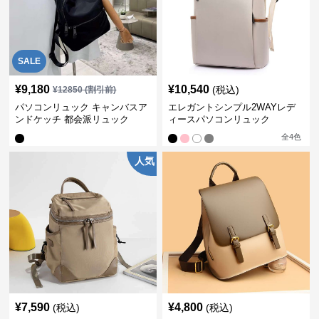
SALE
¥
9,180
¥
10,540
(税込)
¥
12850
(割引前)
パソコンリュック キャンバスア
エレガントシンプル2WAYレデ
ンドケッチ 都会派リュック
ィースパソコンリュック
全
4
色
人気
¥
7,590
¥
4,800
(税込)
(税込)