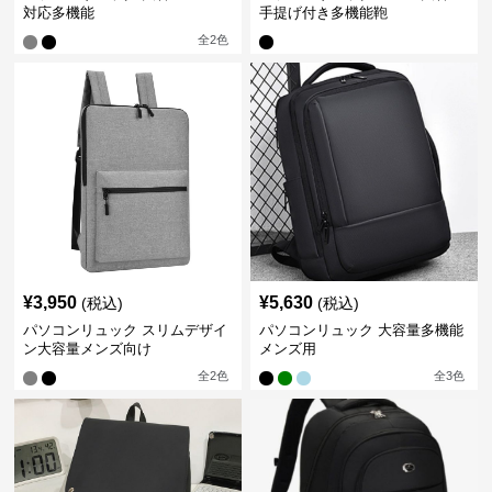
対応多機能
手提げ付き多機能鞄
全
2
色
¥
3,950
¥
5,630
(税込)
(税込)
パソコンリュック スリムデザイ
パソコンリュック 大容量多機能
ン大容量メンズ向け
メンズ用
全
2
色
全
3
色