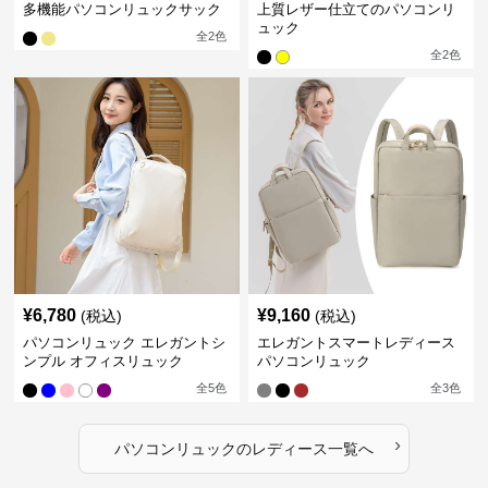
多機能パソコンリュックサック
上質レザー仕立てのパソコンリ
ュック
全
2
色
全
2
色
¥
6,780
¥
9,160
(税込)
(税込)
パソコンリュック エレガントシ
エレガントスマートレディース
ンプル オフィスリュック
パソコンリュック
全
5
色
全
3
色
›
パソコンリュック
の
レディース
一覧へ