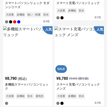
スマートパソコンリュック モダ
スマート充電パソコンリュック
ンシリーズ
大容量
多機能
防水
大容量
多機能
軽い・軽量
防水
通気性
全
2
色
全
4
色
人気
人気
SALE
¥
8,790
¥
6,780
(税込)
¥
9490
(割引前)
多機能スマートパソコンリュッ
スマート充電パソコンリュック
ク
メンズ
大容量
多機能
防水
通気性
大容量
多機能
防水
全
3
色