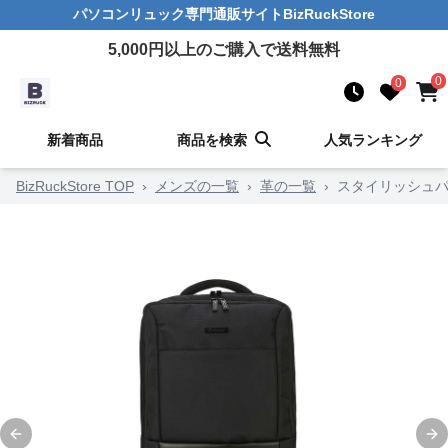
パソコンリュック
専門通販サイト
BizRuckStore
5,000
円以上のご購入で送料無料
0
0
新着商品
商品を検索
人気ランキング
BizRuckStore TOP
›
メンズの一覧
›
革の一覧
›
スタイリッシュパ
Previous slide
Ne