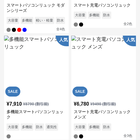
スマートパソコンリュック モダ
スマート充電パソコンリュック
ンシリーズ
大容量
多機能
防水
大容量
多機能
軽い・軽量
防水
通気性
全
2
色
全
4
色
人気
人気
SALE
SALE
¥
7,910
¥
6,780
¥
8790
(割引前)
¥
9490
(割引前)
多機能スマートパソコンリュッ
スマート充電パソコンリュック
ク
メンズ
大容量
多機能
防水
通気性
大容量
多機能
防水
全
3
色