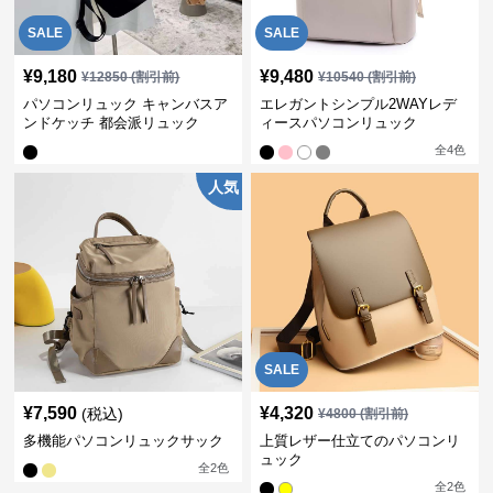
SALE
SALE
¥
9,180
¥
9,480
¥
12850
(割引前)
¥
10540
(割引前)
パソコンリュック キャンバスア
エレガントシンプル2WAYレデ
ンドケッチ 都会派リュック
ィースパソコンリュック
全
4
色
人気
SALE
¥
7,590
¥
4,320
(税込)
¥
4800
(割引前)
多機能パソコンリュックサック
上質レザー仕立てのパソコンリ
ュック
全
2
色
全
2
色