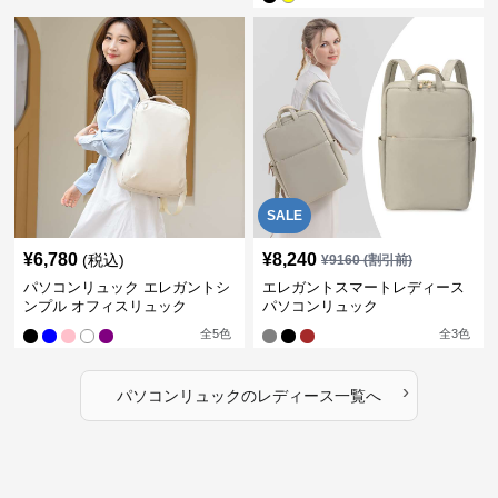
SALE
¥
6,780
¥
8,240
(税込)
¥
9160
(割引前)
パソコンリュック エレガントシ
エレガントスマートレディース
ンプル オフィスリュック
パソコンリュック
全
5
色
全
3
色
›
パソコンリュック
の
レディース
一覧へ