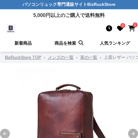
パソコンリュック
専門通販サイト
BizRuckStore
5,000
円以上のご購入で送料無料
0
0
新着商品
商品を検索
人気ランキング
BizRuckStore TOP
›
メンズの一覧
›
革の一覧
›
上質レザー パソ
Previous slide
Ne