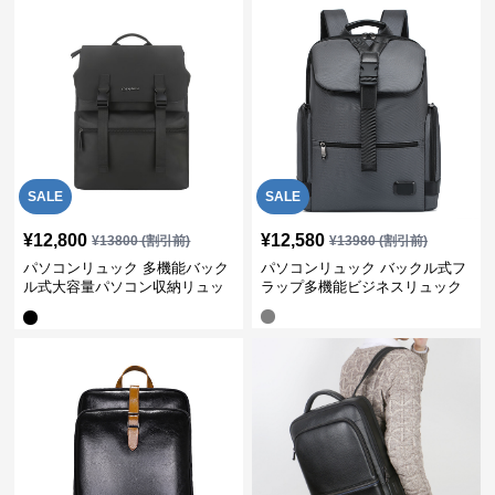
SALE
SALE
¥
12,800
¥
12,580
¥
13800
(割引前)
¥
13980
(割引前)
パソコンリュック 多機能バック
パソコンリュック バックル式フ
ル式大容量パソコン収納リュッ
ラップ多機能ビジネスリュック
ク