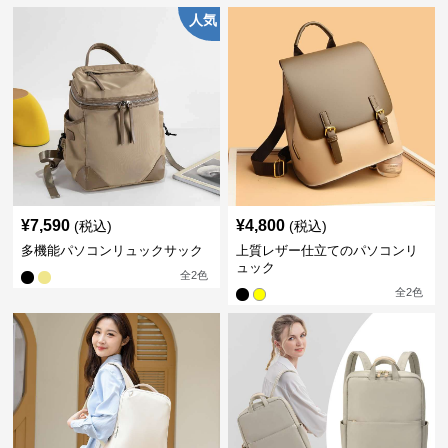
人気
¥
7,590
¥
4,800
(税込)
(税込)
多機能パソコンリュックサック
上質レザー仕立てのパソコンリ
ュック
全
2
色
全
2
色