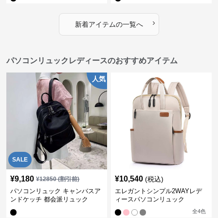
›
新着アイテムの一覧へ
パソコンリュックレディースのおすすめアイテム
人気
SALE
¥
9,180
¥
10,540
(税込)
¥
12850
(割引前)
パソコンリュック キャンバスア
エレガントシンプル2WAYレデ
ンドケッチ 都会派リュック
ィースパソコンリュック
全
4
色