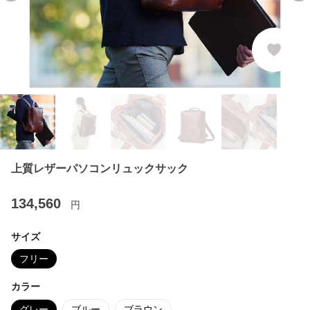
上質レザーパソコンリュックサック
134,560
円
サイズ
フリー
カラー
グレー
ブルー
ブラウン