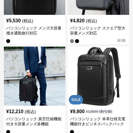
¥
5,530
¥
4,820
(税込)
(税込)
パソコンリュック メンズ大容量
パソコンリュック スクエア型大
撥水通勤旅行対応
容量メンズ対応
全
2
色
SALE
¥
12,210
¥
9,800
(税込)
¥
12800
(割引前)
パソコンリュック 真空圧縮機能
パソコンリュック 本革仕様充電
付き大容量メンズ多機能
機能付きビジネスバックパック