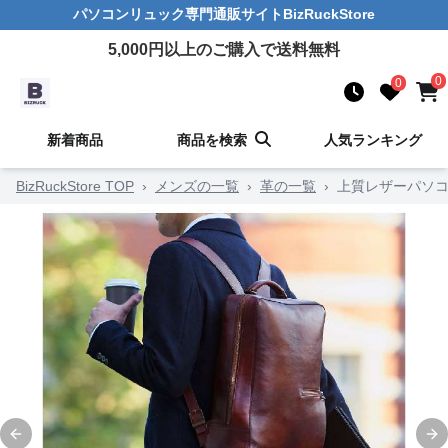
パソコンリュック
専門通販サイト
BizRuckStore
5,000
円以上のご購入で送料無料
0
0
新着商品
商品を検索
人気ランキング
BizRuckStore TOP
›
メンズの一覧
›
革の一覧
›
上質レザーパソ
Previous slide
Ne