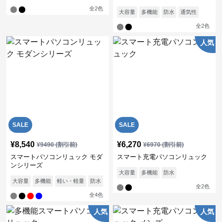
全
2
色
大容量
多機能
防水
通気性
全
2
色
人気
SALE
SALE
¥
8,540
¥
6,270
¥
9490
(割引前)
¥
6970
(割引前)
スマートパソコンリュック モダ
スマート充電パソコンリュック
ンシリーズ
大容量
多機能
防水
大容量
多機能
軽い・軽量
防水
通気性
全
2
色
全
4
色
人気
人気