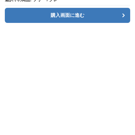
購入画面に進む
購入画面に進む
BizRuckStore
について
利用規約
プライバシー