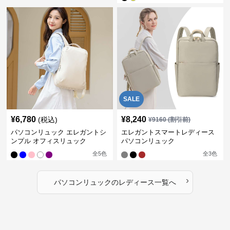
SALE
¥
6,780
¥
8,240
(税込)
¥
9160
(割引前)
パソコンリュック エレガントシ
エレガントスマートレディース
ンプル オフィスリュック
パソコンリュック
全
5
色
全
3
色
›
パソコンリュック
の
レディース
一覧へ