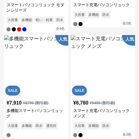
スマートパソコンリュック モダ
スマート充電パソコンリュック
ンシリーズ
大容量
多機能
防水
大容量
多機能
軽い・軽量
防水
通気性
全
2
色
全
4
色
人気
人気
SALE
SALE
¥
7,910
¥
6,780
¥
8790
(割引前)
¥
9490
(割引前)
多機能スマートパソコンリュッ
スマート充電パソコンリュック
ク
メンズ
大容量
多機能
防水
通気性
大容量
多機能
防水
全
3
色