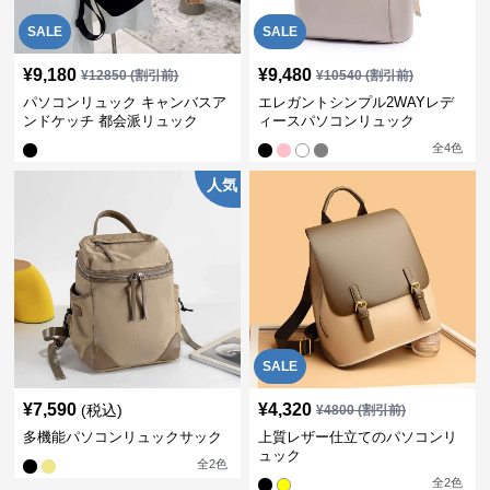
SALE
SALE
¥
9,180
¥
9,480
¥
12850
(割引前)
¥
10540
(割引前)
パソコンリュック キャンバスア
エレガントシンプル2WAYレデ
ンドケッチ 都会派リュック
ィースパソコンリュック
全
4
色
人気
SALE
¥
7,590
¥
4,320
(税込)
¥
4800
(割引前)
多機能パソコンリュックサック
上質レザー仕立てのパソコンリ
ュック
全
2
色
全
2
色