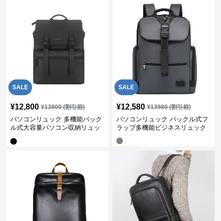
SALE
SALE
¥
12,800
¥
12,580
¥
13800
(割引前)
¥
13980
(割引前)
パソコンリュック 多機能バック
パソコンリュック バックル式フ
ル式大容量パソコン収納リュッ
ラップ多機能ビジネスリュック
ク