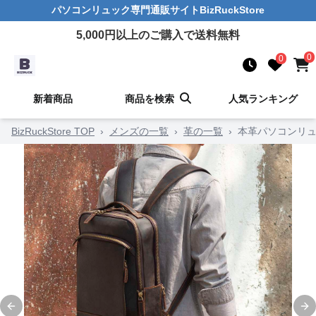
パソコンリュック
専門通販サイト
BizRuckStore
5,000
円以上のご購入で送料無料
0
0
新着商品
商品を検索
人気ランキング
BizRuckStore TOP
›
メンズの一覧
›
革の一覧
›
本革パソコンリ
Previous slide
Ne