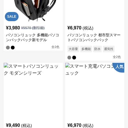
SALE
¥
3,980
¥
6,970
(税込)
¥
5570
(割引前)
パソコンリュック 多機能パソコ
パソコンリュック 都市型スマー
ンバックパック新モデル
トパソコンバックパック
全
2
色
大容量
多機能
防水
通気性
全
2
色
人気
¥
9,490
¥
6,970
(税込)
(税込)