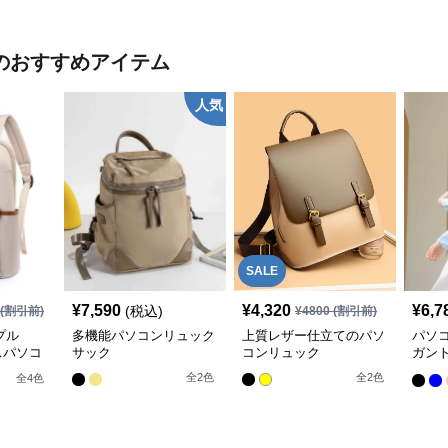
のおすすめアイテム
人気
SALE
¥
7,590
¥
4,320
¥
6,7
(税込)
(割引前)
¥
4800
(割引前)
プル
多機能パソコンリュック
上質レザー仕立てのパソ
パソ
スパソコ
サック
コンリュック
ガン
スリ
全
2
色
全
2
色
全
4
色