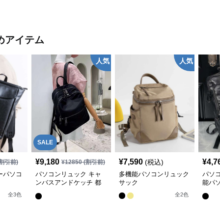
めアイテム
人気
人気
SALE
¥
9,180
¥
7,590
¥
4,7
(税込)
割引前)
¥
12850
(割引前)
ーパソコ
パソコンリュック キャ
多機能パソコンリュック
パソ
ンバスアンドケッチ 都
サック
能パ
会派リュック
サック
全
3
色
全
2
色