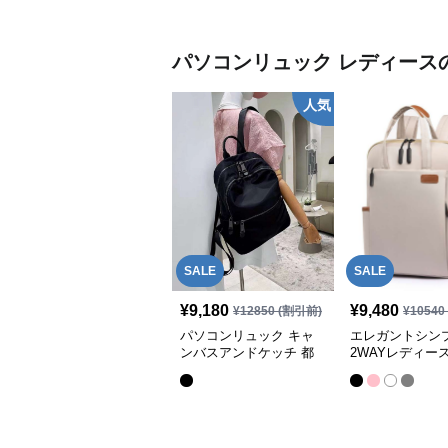
パソコンリュック
レディース
人気
SALE
SALE
¥
9,180
¥
9,480
¥
12850
(割引前)
¥
10540
パソコンリュック キャ
エレガントシン
ンバスアンドケッチ 都
2WAYレディー
会派リュック
ンリュック