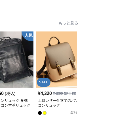
もっと見る
人気
SALE
60
¥
4,320
¥
31,290
(税込)
(税込)
¥
4800
(割引前)
コンリュック 多機
上質レザー仕立てのパソ
スマート都会派パソコン
ソコン本革リュック
コンリュック
リュック
 メンズ
全
2
色