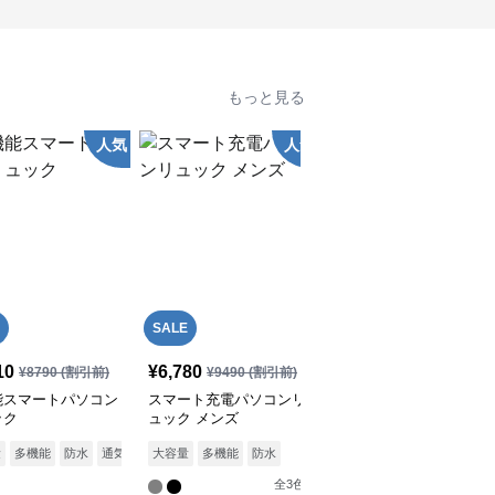
もっと見る
人気
人気
SALE
SALE
10
¥
6,780
¥
9,480
¥
8790
(割引前)
¥
9490
(割引前)
¥
10540
(割引前)
能スマートパソコン
スマート充電パソコンリ
パソコンリュック 多機
ック
ュック メンズ
能パソコンバックパック
旅行対応USB充電ポート
全
3
色
量
多機能
防水
通気性
大容量
多機能
防水
付
全
3
色