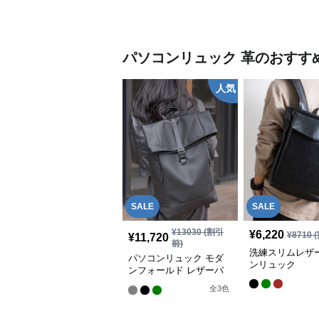
パソコンリュック
革
のおすす
人気
SALE
SALE
¥
13030
(割引
¥
6,220
¥
8710
(
¥
11,720
前)
洗練スリムレザ
パソコンリュック モダ
ンリュック
ンフォールド レザーバ
ックパック
全
3
色