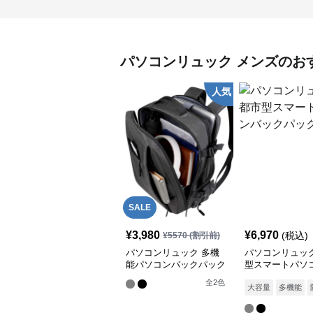
パソコンリュック
メンズ
のお
人気
SALE
¥
3,980
¥
6,970
(税込)
¥
5570
(割引前)
パソコンリュック 多機
パソコンリュック
能パソコンバックパック
型スマートパソ
新モデル
クパック
全
2
色
大容量
多機能