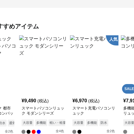
すすめアイテム
人気
SALE
¥
9,490
¥
6,970
¥
7,9
(税込)
(税込)
 都市
スマートパソコンリュッ
スマート充電パソコンリ
多機
コンバッ
ク モダンシリーズ
ュック
リュ
大容量
多機能
軽い・軽量
防水
大容量
通気性
多機能
防水
大容
防水
通気性
全
4
色
全
2
色
全
2
色