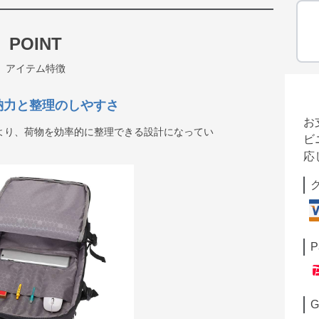
POINT
アイテム特徴
納力と整理のしやすさ
お
より、荷物を効率的に整理できる設計になってい
ビ
応
P
G