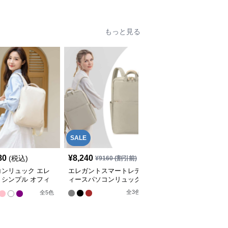
もっと見る
SALE
80
¥
8,240
¥
5,930
(税込)
(税込)
¥
9160
(割引前)
コンリュック エレ
エレガントスマートレデ
パソコンリュック エレ
トシンプル オフィ
ィースパソコンリュック
ガントシティ 2WAYバッ
ュック
クパック
全
3
色
全
5
色
全
3
色