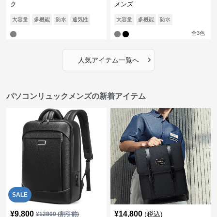
ク
メンズ
大容量
多機能
防水
通気性
大容量
多機能
防水
全
3
色
›
人気アイテム一覧へ
パソコンリュックメンズの新着アイテム
SALE
¥
9,800
¥
14,800
(税込)
¥
12800
(割引前)