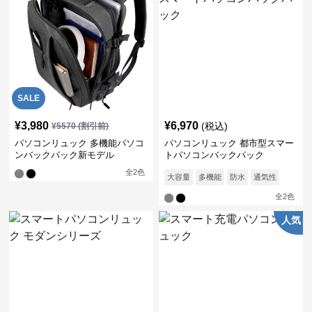
SALE
¥
3,980
¥
6,970
(税込)
¥
5570
(割引前)
パソコンリュック 多機能パソコ
パソコンリュック 都市型スマー
ンバックパック新モデル
トパソコンバックパック
全
2
色
大容量
多機能
防水
通気性
全
2
色
人気