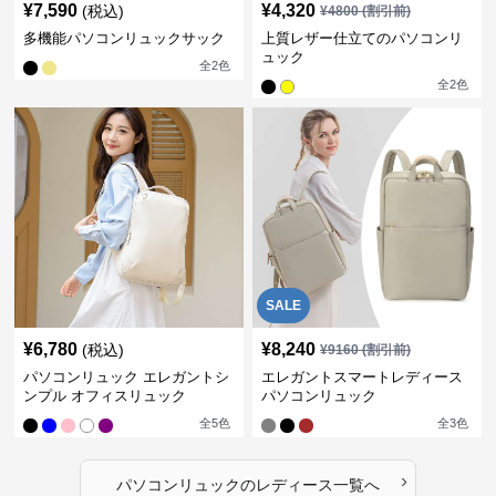
¥
7,590
¥
4,320
(税込)
¥
4800
(割引前)
多機能パソコンリュックサック
上質レザー仕立てのパソコンリ
ュック
全
2
色
全
2
色
SALE
¥
6,780
¥
8,240
(税込)
¥
9160
(割引前)
パソコンリュック エレガントシ
エレガントスマートレディース
ンプル オフィスリュック
パソコンリュック
全
5
色
全
3
色
›
パソコンリュック
の
レディース
一覧へ