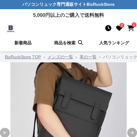
パソコンリュック
専門通販サイト
BizRuckStore
5,000
円以上のご購入で送料無料
0
0
新着商品
商品を検索
人気ランキング
BizRuckStore TOP
›
メンズの一覧
›
革の一覧
›
パソコンリュック
Previous slide
Ne