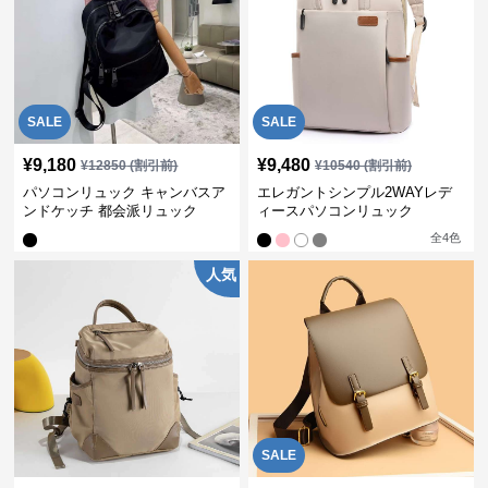
SALE
SALE
¥
9,180
¥
9,480
¥
12850
(割引前)
¥
10540
(割引前)
パソコンリュック キャンバスア
エレガントシンプル2WAYレデ
ンドケッチ 都会派リュック
ィースパソコンリュック
全
4
色
人気
SALE