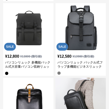
SALE
SALE
¥
12,800
¥
12,580
¥
13800
(割引前)
¥
13980
(割引前)
パソコンリュック 多機能バック
パソコンリュック バックル式フ
ル式大容量パソコン収納リュッ
ラップ多機能ビジネスリュック
ク