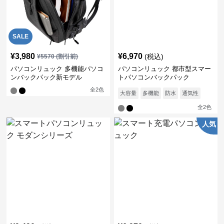
SALE
¥
3,980
¥
6,970
(税込)
¥
5570
(割引前)
パソコンリュック 多機能パソコ
パソコンリュック 都市型スマー
ンバックパック新モデル
トパソコンバックパック
全
2
色
大容量
多機能
防水
通気性
全
2
色
人気