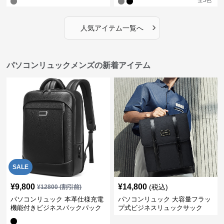
全
3
色
›
人気アイテム一覧へ
パソコンリュックメンズの新着アイテム
SALE
¥
9,800
¥
14,800
(税込)
¥
12800
(割引前)
パソコンリュック 本革仕様充電
パソコンリュック 大容量フラッ
機能付きビジネスバックパック
プ式ビジネスリュックサック