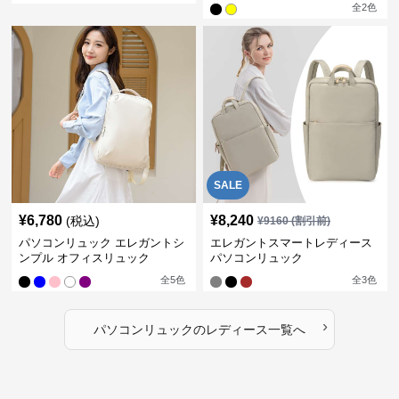
全
2
色
SALE
¥
6,780
¥
8,240
(税込)
¥
9160
(割引前)
パソコンリュック エレガントシ
エレガントスマートレディース
ンプル オフィスリュック
パソコンリュック
全
5
色
全
3
色
›
パソコンリュック
の
レディース
一覧へ