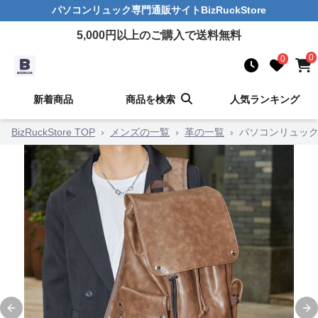
パソコンリュック
専門通販サイト
BizRuckStore
5,000
円以上のご購入で送料無料
0
0
新着商品
商品を検索
人気ランキング
BizRuckStore TOP
›
メンズの一覧
›
革の一覧
›
パソコンリュック
Previous slide
Ne