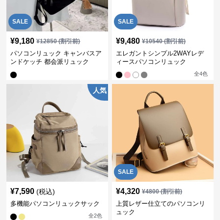
SALE
SALE
¥
9,180
¥
9,480
¥
12850
(割引前)
¥
10540
(割引前)
パソコンリュック キャンバスア
エレガントシンプル2WAYレデ
ンドケッチ 都会派リュック
ィースパソコンリュック
全
4
色
人気
SALE
¥
7,590
¥
4,320
(税込)
¥
4800
(割引前)
多機能パソコンリュックサック
上質レザー仕立てのパソコンリ
ュック
全
2
色