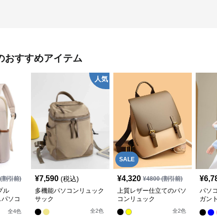
のおすすめアイテム
人気
SALE
¥
7,590
¥
4,320
¥
6,7
(税込)
(割引前)
¥
4800
(割引前)
プル
多機能パソコンリュック
上質レザー仕立てのパソ
パソ
スパソコ
サック
コンリュック
ガン
スリ
全
2
色
全
2
色
全
4
色