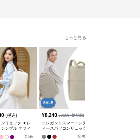
もっと見る
SALE
80
¥
8,240
¥
5,930
(税込)
(税込)
¥
9160
(割引前)
コンリュック エレ
エレガントスマートレデ
パソコンリュック エレ
トシンプル オフィ
ィースパソコンリュック
ガントシティ 2WAYバッ
ュック
クパック
全
3
色
全
5
色
全
3
色