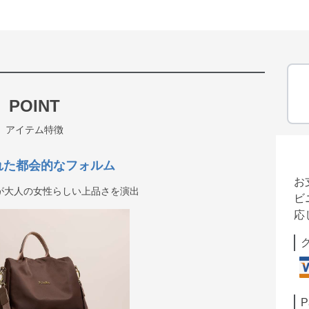
POINT
アイテム特徴
れた都会的なフォルム
お
が大人の女性らしい上品さを演出
ビ
応
P