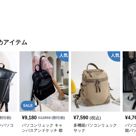
めアイテム
人気
人気
SALE
¥
9,180
¥
7,590
¥
4,7
(税込)
割引前)
¥
12850
(割引前)
ーパソコ
パソコンリュック キャ
多機能パソコンリュック
パソ
ンバスアンドケッチ 都
サック
能パ
会派リュック
サック