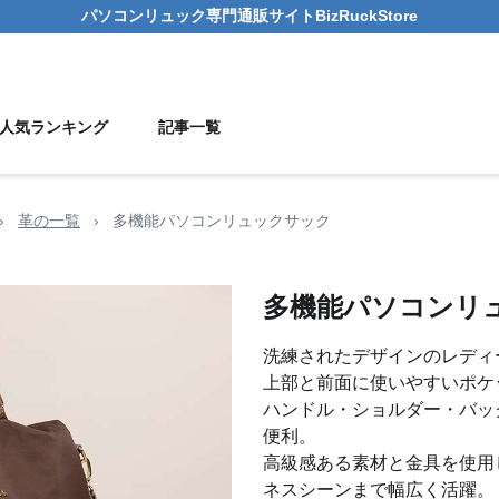
パソコンリュック
専門通販サイト
BizRuckStore
人気ランキング
記事一覧
›
革の一覧
›
多機能パソコンリュックサック
多機能パソコンリ
洗練されたデザインのレディ
上部と前面に使いやすいポケ
ハンドル・ショルダー・バッ
便利。
高級感ある素材と金具を使用
ネスシーンまで幅広く活躍。