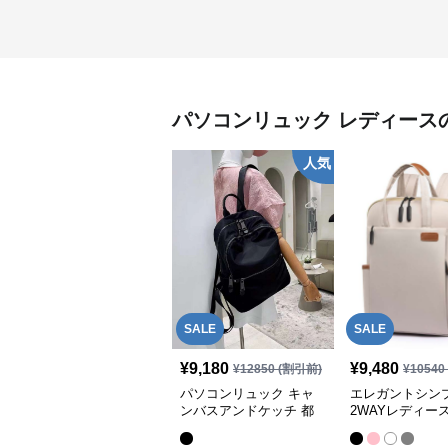
パソコンリュック
レディース
人気
SALE
SALE
¥
9,180
¥
9,480
¥
12850
(割引前)
¥
10540
パソコンリュック キャ
エレガントシン
ンバスアンドケッチ 都
2WAYレディー
会派リュック
ンリュック