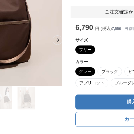
ご注文確定か
6,790
円 (税込)
7,550
円 (
サイズ
Next slide
フリー
カラー
グレー
ブラック
ピ
アプリコット
ブルーグ
購
カー