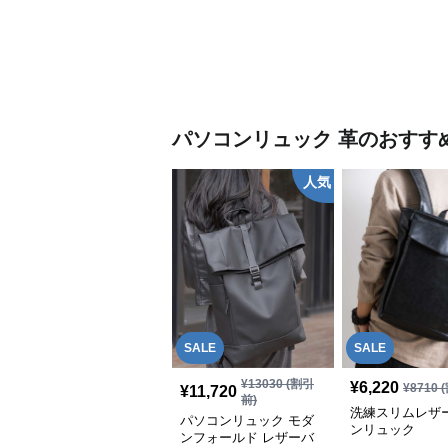
パソコンリュック
革
のおすす
人気
SALE
SALE
¥
13030
(割引
¥
6,220
¥
8710
(
¥
11,720
前)
洗練スリムレザ
パソコンリュック モダ
ンリュック
ンフォールド レザーバ