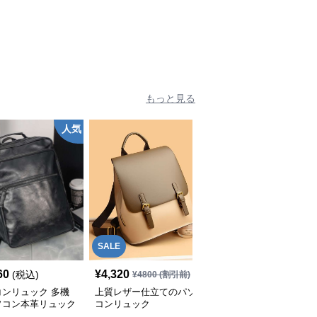
もっと見る
人気
SALE
60
¥
4,320
¥
31,290
(税込)
(税込)
¥
4800
(割引前)
コンリュック 多機
上質レザー仕立てのパソ
スマート都会派パソコン
ソコン本革リュック
コンリュック
リュック
 メンズ