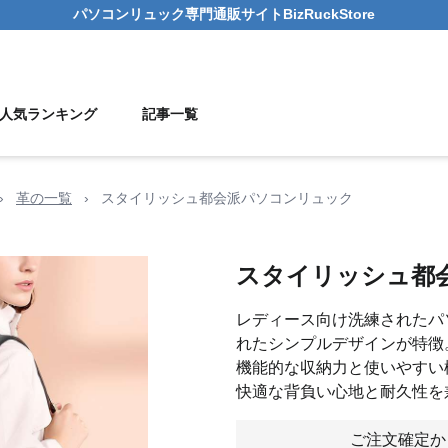
パソコンリュック
専門通販サイト
BizRuckStore
人気ランキング
記事一覧
›
革の一覧
›
スタイリッシュ都会派パソコンリュック
スタイリッシュ都
レディース向け洗練されたパ
れたシンプルデザインが特徴
機能的な収納力と使いやすい
快適な背負い心地と耐久性を
ご注文確定か