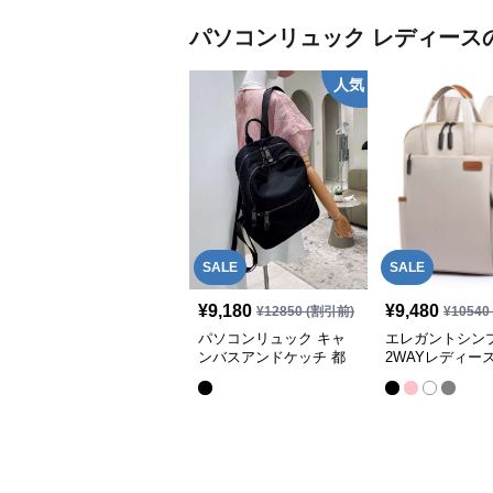
パソコンリュック
レディース
人気
SALE
SALE
¥
9,180
¥
9,480
¥
12850
(割引前)
¥
10540
パソコンリュック キャ
エレガントシン
ンバスアンドケッチ 都
2WAYレディー
会派リュック
ンリュック