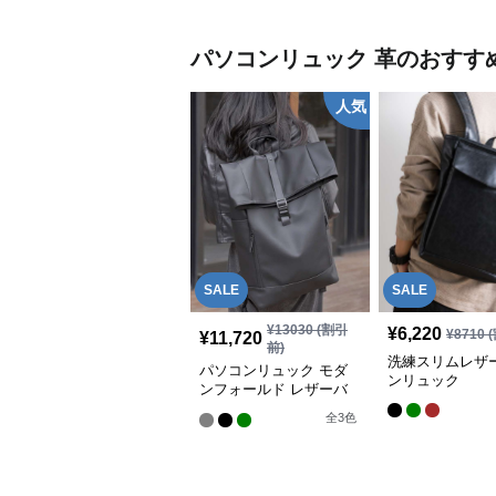
パソコンリュック
革
のおすす
人気
SALE
SALE
¥
13030
(割引
¥
6,220
¥
8710
(
¥
11,720
前)
洗練スリムレザ
パソコンリュック モダ
ンリュック
ンフォールド レザーバ
ックパック
全
3
色