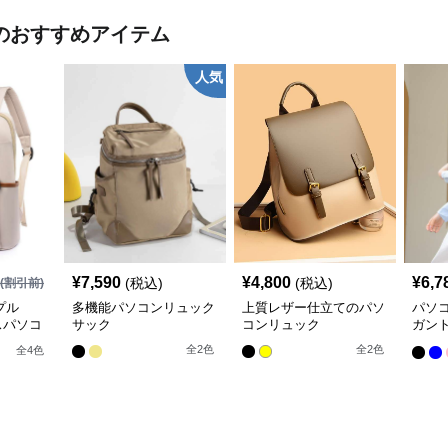
のおすすめアイテム
人気
¥
7,590
¥
4,800
¥
6,7
(税込)
(税込)
(割引前)
プル
多機能パソコンリュック
上質レザー仕立てのパソ
パソ
スパソコ
サック
コンリュック
ガン
スリ
全
2
色
全
2
色
全
4
色