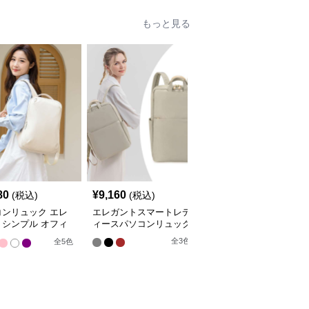
もっと見る
80
¥
9,160
¥
5,930
(税込)
(税込)
(税込)
コンリュック エレ
エレガントスマートレデ
パソコンリュック エレ
トシンプル オフィ
ィースパソコンリュック
ガントシティ 2WAYバッ
ュック
クパック
全
3
色
全
5
色
全
3
色