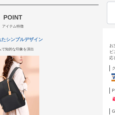
POINT
アイテム特徴
れたシンプルデザイン
お
ムで知的な印象を演出
ビ
応
P
G