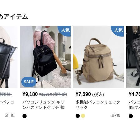
めアイテム
人気
人気
SALE
¥
9,180
¥
7,590
¥
4,7
(税込)
割引前)
¥
12850
(割引前)
ーパソコ
パソコンリュック キャ
多機能パソコンリュック
パソ
ンバスアンドケッチ 都
サック
能パ
会派リュック
サック
全
3
色
全
2
色