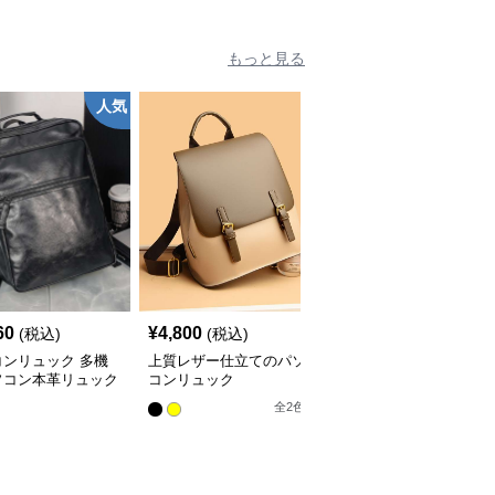
もっと見る
人気
60
¥
4,800
¥
31,290
(税込)
(税込)
(税込)
コンリュック 多機
上質レザー仕立てのパソ
スマート都会派パソコン
ソコン本革リュック
コンリュック
リュック
 メンズ
全
2
色