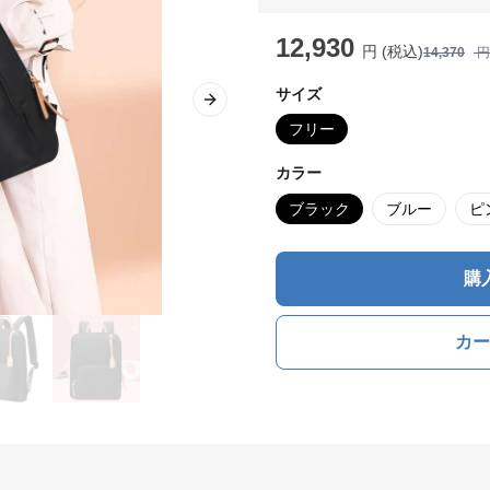
12,930
円 (税込)
14,370
円
サイズ
Next slide
フリー
カラー
ブラック
ブルー
ピ
購
カー