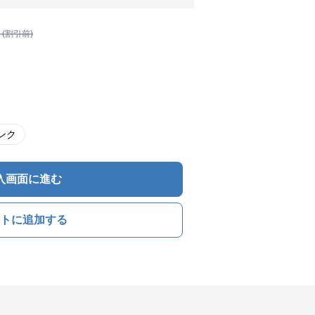
 (割引前)
ンク
入画面に進む
トに追加する