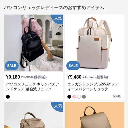
パソコンリュックレディースのおすすめアイテム
人気
SALE
SALE
¥
9,180
¥
9,480
¥
12850
(割引前)
¥
10540
(割引前)
パソコンリュック キャンバスア
エレガントシンプル2WAYレデ
ンドケッチ 都会派リュック
ィースパソコンリュック
全
4
色
人気