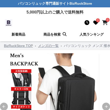
パソコンリュック
専門通販サイト
BizRuckStore
5,000
円以上のご購入で送料無料
0
0
新着商品
商品を検索
人気ランキング
BizRuckStore TOP
›
メンズの一覧
›
パソコンリュック メンズ 撥
Previous slide
Ne