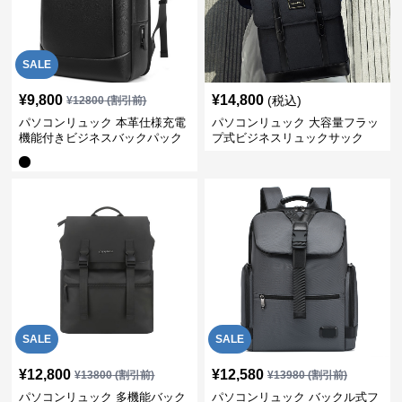
SALE
¥
9,800
¥
14,800
(税込)
¥
12800
(割引前)
パソコンリュック 本革仕様充電
パソコンリュック 大容量フラッ
機能付きビジネスバックパック
プ式ビジネスリュックサック
SALE
SALE
¥
12,800
¥
12,580
¥
13800
(割引前)
¥
13980
(割引前)
パソコンリュック 多機能バック
パソコンリュック バックル式フ