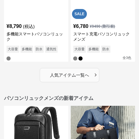
SALE
¥
8,790
¥
6,780
(税込)
¥
9490
(割引前)
多機能スマートパソコンリュッ
スマート充電パソコンリュック
ク
メンズ
大容量
多機能
防水
通気性
大容量
多機能
防水
全
3
色
›
人気アイテム一覧へ
パソコンリュックメンズの新着アイテム