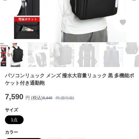
パソコンリュック メンズ 撥水大容量リュック 黒 多機能ポ
ケット付き通勤鞄
7,590
円 (税込)
8,440
円 (割引前)
サイズ
1点
カラー