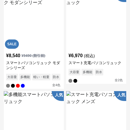
SALE
¥
8,540
¥
6,970
(税込)
¥
9490
(割引前)
スマートパソコンリュック モダ
スマート充電パソコンリュック
ンシリーズ
大容量
多機能
防水
大容量
多機能
軽い・軽量
防水
通気性
全
2
色
全
4
色
人気
人気