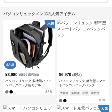
パソコンリュックメンズの人気アイテム
人気
SALE
¥
3,980
¥
6,970
(税込)
¥
5570
(割引前)
パソコンリュック 多機能パソコ
パソコンリュック 都市型スマー
ンバックパック新モデル
トパソコンバックパック
全
2
色
大容量
多機能
防水
通気性
全
2
色
人気