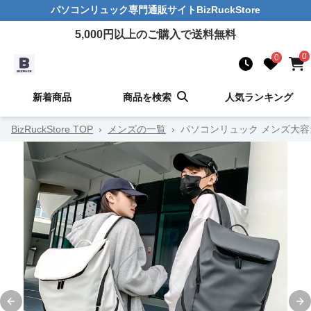
パソコンリュック
専門通販サイト
BizRuckStore
5,000
円以上のご購入で送料無料
0
0
新着商品
商品を検索
人気ランキング
BizRuckStore TOP
›
メンズの一覧
›
パソコンリュック メンズ大容
Previous slide
Ne