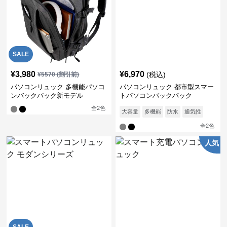
SALE
¥
3,980
¥
6,970
(税込)
¥
5570
(割引前)
パソコンリュック 多機能パソコ
パソコンリュック 都市型スマー
ンバックパック新モデル
トパソコンバックパック
全
2
色
大容量
多機能
防水
通気性
全
2
色
人気