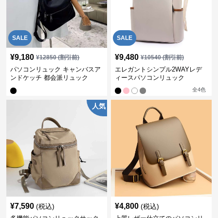
SALE
SALE
¥
9,180
¥
9,480
¥
12850
(割引前)
¥
10540
(割引前)
パソコンリュック キャンバスア
エレガントシンプル2WAYレデ
ンドケッチ 都会派リュック
ィースパソコンリュック
全
4
色
人気
¥
7,590
¥
4,800
(税込)
(税込)