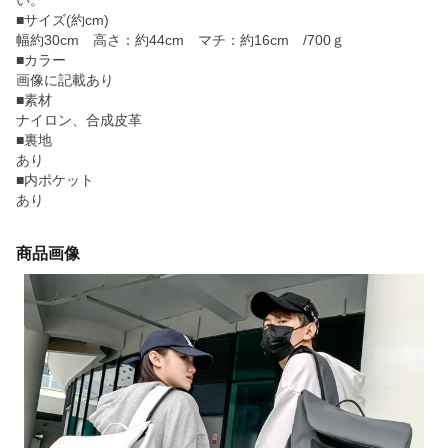
い。
■サイズ(約cm)
幅約30cm 高さ：約44cm マチ：約16cm /700ｇ
■カラー
画像に記載あり
■素材
ナイロン、合成皮革
■裏地
あり
■内ポケット
あり
商品画像