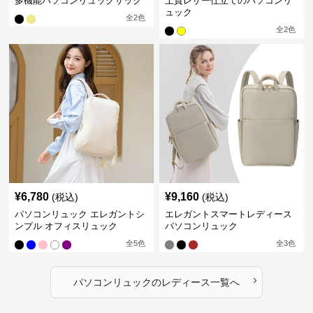
多機能パソコンリュックサック
上質レザー仕立てのパソコンリ
ュック
全
2
色
全
2
色
¥
6,780
¥
9,160
(税込)
(税込)
パソコンリュック エレガントシ
エレガントスマートレディース
ンプル オフィスリュック
パソコンリュック
全
5
色
全
3
色
›
パソコンリュック
の
レディース
一覧へ