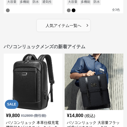
大容量
多機能
防水
通気性
大容量
多機能
防水
全
3
色
›
人気アイテム一覧へ
パソコンリュックメンズの新着アイテム
SALE
¥
9,800
¥
14,800
(税込)
¥
12800
(割引前)
パソコンリュック 本革仕様充電
パソコンリュック 大容量フラッ