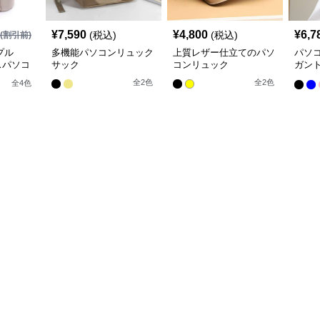
¥
7,590
¥
4,800
¥
6,7
(税込)
(税込)
(割引前)
プル
多機能パソコンリュック
上質レザー仕立てのパソ
パソ
スパソコ
サック
コンリュック
ガン
スリ
全
2
色
全
2
色
全
4
色