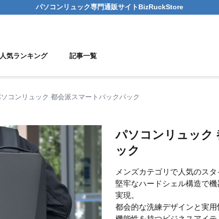
パソコンリュック
専門通販サイト
BizRuckStore
人気ランキング
記事一覧
パソコンリュック 都会派スマートバックパック
パソコンリュック
ック
メンズカテゴリで人気のスタ
堅牢なハードシェル構造で機
実現。
都会的な洗練デザインと実用
機能性を持つビジネスアイテ