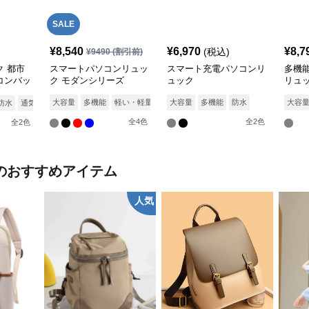
SALE
¥
8,540
¥
6,970
¥
8,7
(税込)
¥
9490
(割引前)
 都市
スマートパソコンリュッ
スマート充電パソコンリ
多機
コンバッ
ク モダンシリーズ
ュック
リュ
大容量
多機能
軽い・軽量
防水
大容量
通気性
多機能
防水
大容
防水
通気性
全
4
色
全
2
色
全
2
色
のおすすめアイテム
人気