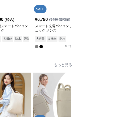
SALE
SALE
90
¥
6,780
¥
9,480
(税込)
¥
9490
(割引前)
¥
10540
(割引前)
能スマートパソコン
スマート充電パソコンリ
パソコンリュック 多機
ック
ュック メンズ
能パソコンバックパック
旅行対応USB充電ポート
全
3
色
量
多機能
防水
通気性
大容量
多機能
防水
付
全
3
色
もっと見る