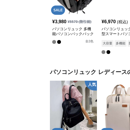
SALE
¥
3,980
¥
6,970
(税込)
¥
5570
(割引前)
パソコンリュック 多機
パソコンリュック
能パソコンバックパック
型スマートパソ
新モデル
クパック
全
2
色
大容量
多機能
パソコンリュック
レディース
人気