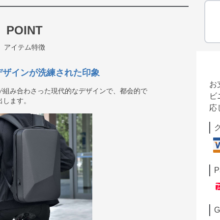
POINT
アイテム特徴
デザインが洗練された印象
お
が組み合わさった現代的なデザインで、都会的で
ビ
出します。
応
P
G