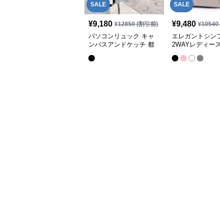
SALE
SALE
¥
9,180
¥
9,480
¥
12850
(割引前)
¥
10540
パソコンリュック キャ
エレガントシン
ンバスアンドケッチ 都
2WAYレディー
会派リュック
ンリュック