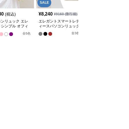
SALE
80
¥
8,240
¥
5,930
(税込)
(税込)
¥
9160
(割引前)
コンリュック エレ
エレガントスマートレデ
パソコンリュック エレ
トシンプル オフィ
ィースパソコンリュック
ガントシティ 2WAYバッ
ュック
クパック
全
3
色
全
5
色
全
3
色