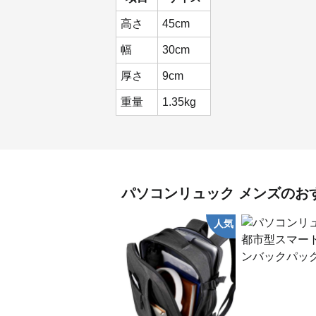
高さ
45cm
幅
30cm
厚さ
9cm
重量
1.35kg
パソコンリュック
メンズ
のお
人気