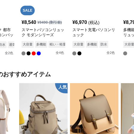
SALE
¥
8,540
¥
6,970
¥
8,7
(税込)
¥
9490
(割引前)
 都市
スマートパソコンリュッ
スマート充電パソコンリ
多機
コンバッ
ク モダンシリーズ
ュック
リュ
大容量
多機能
軽い・軽量
防水
大容量
通気性
多機能
防水
大容
防水
通気性
全
4
色
全
2
色
全
2
色
のおすすめアイテム
人気