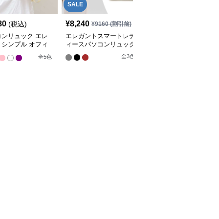
SALE
80
¥
8,240
¥
5,930
(税込)
(税込)
¥
9160
(割引前)
コンリュック エレ
エレガントスマートレデ
パソコンリュック エレ
トシンプル オフィ
ィースパソコンリュック
ガントシティ 2WAYバッ
ュック
クパック
全
3
色
全
5
色
全
3
色