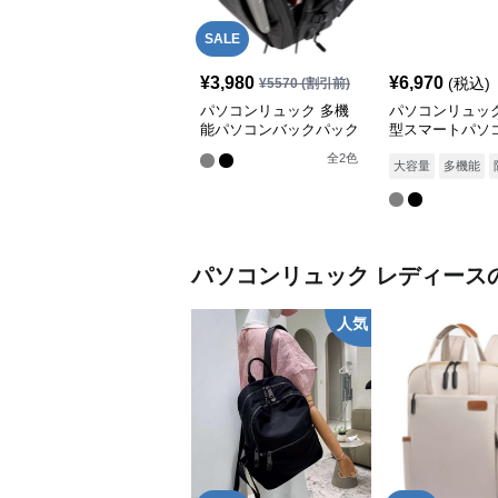
SALE
¥
3,980
¥
6,970
(税込)
¥
5570
(割引前)
パソコンリュック 多機
パソコンリュック
能パソコンバックパック
型スマートパソ
新モデル
クパック
全
2
色
大容量
多機能
パソコンリュック
レディース
人気