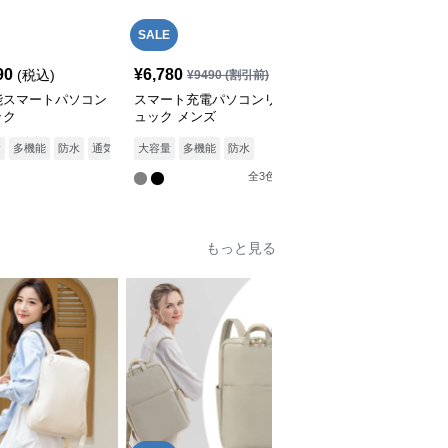
SALE
SALE
90
¥
6,780
¥
9,480
(税込)
¥
9490
(割引前)
¥
10540
(割引前)
能スマートパソコン
スマート充電パソコンリ
パソコンリュック 多機
ック
ュック メンズ
能パソコンバックパック
旅行対応USB充電ポート
全
3
色
量
多機能
防水
通気性
大容量
多機能
防水
付
全
3
色
もっと見る