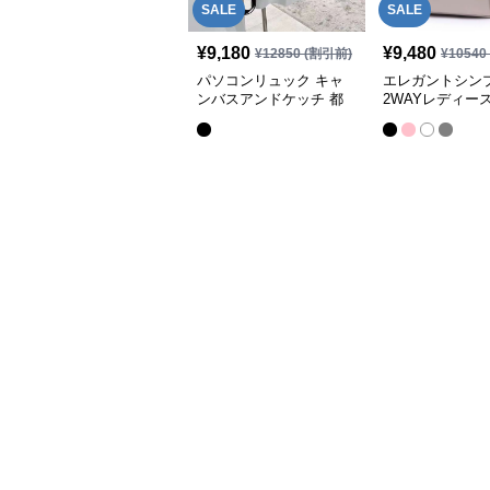
SALE
SALE
¥
9,180
¥
9,480
¥
12850
(割引前)
¥
10540
パソコンリュック キャ
エレガントシン
ンバスアンドケッチ 都
2WAYレディー
会派リュック
ンリュック