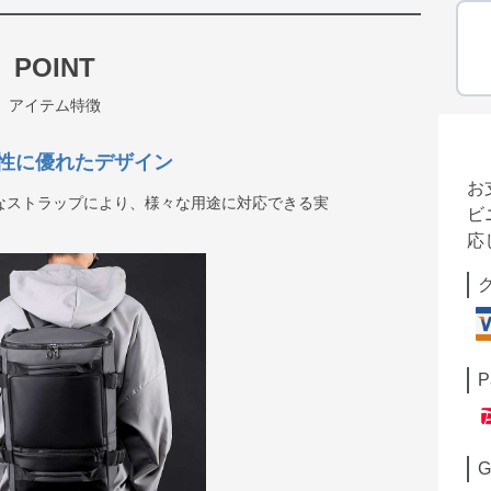
POINT
アイテム特徴
性に優れたデザイン
お
なストラップにより、様々な用途に対応できる実
ビ
応
P
G