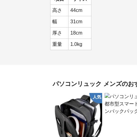
高さ
44cm
幅
31cm
厚さ
18cm
重量
1.0kg
パソコンリュック
メンズ
のお
人気