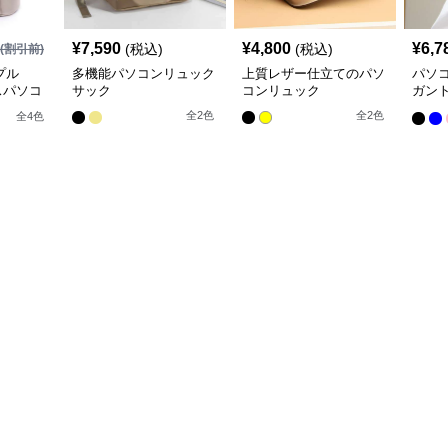
¥
7,590
¥
4,800
¥
6,7
(税込)
(税込)
(割引前)
プル
多機能パソコンリュック
上質レザー仕立てのパソ
パソ
スパソコ
サック
コンリュック
ガン
スリ
全
2
色
全
2
色
全
4
色