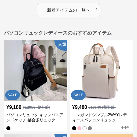
›
新着アイテムの一覧へ
パソコンリュックレディースのおすすめアイテム
人気
SALE
SALE
¥
9,180
¥
9,480
¥
12850
(割引前)
¥
10540
(割引前)
パソコンリュック キャンバスア
エレガントシンプル2WAYレデ
ンドケッチ 都会派リュック
ィースパソコンリュック
全
4
色