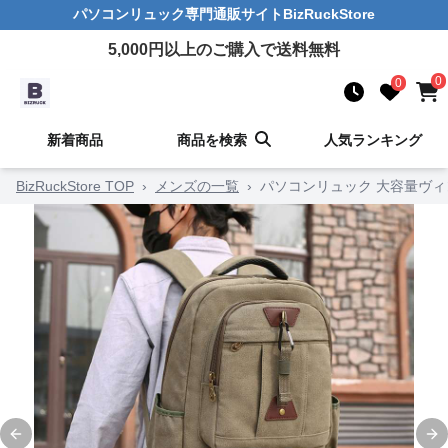
パソコンリュック
専門通販サイト
BizRuckStore
5,000
円以上のご購入で送料無料
0
0
新着商品
商品を検索
人気ランキング
BizRuckStore TOP
›
メンズの一覧
›
パソコンリュック 大容量ヴ
Previous slide
Ne