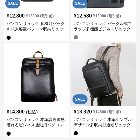
SALE
SALE
¥
12,800
¥
12,580
¥
13800
(割引前)
¥
13980
(割引前)
パソコンリュック 多機能バック
パソコンリュック バックル式フ
ル式大容量パソコン収納リュッ
ラップ多機能ビジネスリュック
ク
SALE
¥
14,800
¥
13,320
(税込)
¥
14800
(割引前)
パソコンリュック 本革調高級感
パソコンリュック 本革シンプル
溢れるビジネス通勤用パソコン
デザイン多収納型通勤リュック
リュック