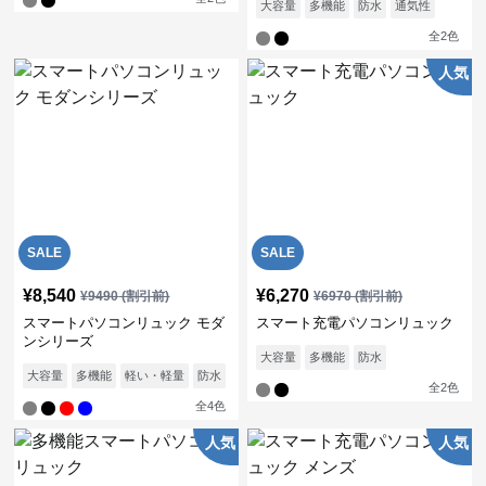
大容量
多機能
防水
通気性
全
2
色
人気
SALE
SALE
¥
8,540
¥
6,270
¥
9490
(割引前)
¥
6970
(割引前)
スマートパソコンリュック モダ
スマート充電パソコンリュック
ンシリーズ
大容量
多機能
防水
大容量
多機能
軽い・軽量
防水
通気性
全
2
色
全
4
色
人気
人気