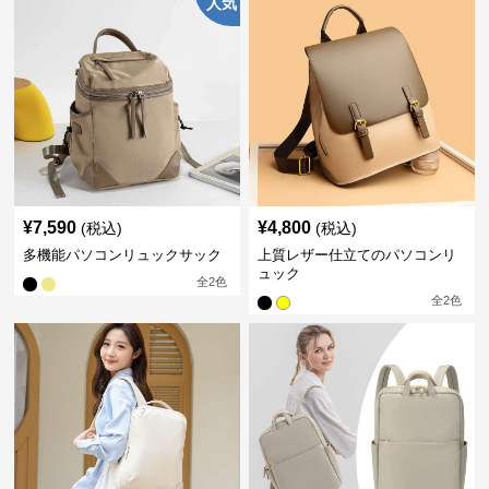
人気
¥
7,590
¥
4,800
(税込)
(税込)
多機能パソコンリュックサック
上質レザー仕立てのパソコンリ
ュック
全
2
色
全
2
色