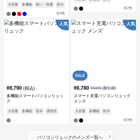
大容量
多機能
軽い・軽量
防水
通気性
全
2
色
全
4
色
人気
人気
SALE
¥
8,790
¥
6,780
(税込)
¥
9490
(割引前)
多機能スマートパソコンリュッ
スマート充電パソコンリュック
ク
メンズ
大容量
多機能
防水
通気性
大容量
多機能
防水
全
3
色
›
パソコンリュック
の
メンズ
一覧へ