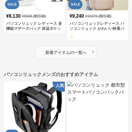
SALE
SALE
¥
8,130
¥
9,240
¥
9040
(割引前)
¥
10270
(割引前)
パソコンリュック レディース 多
パソコンリュックレディース パ
機能マザーズバッグ 保温ポケッ
ソコンリュック かわいい軽量バ
ト付き 大容量軽量リュック
ッグ
›
新着アイテムの一覧へ
パソコンリュックメンズのおすすめアイテム
人気