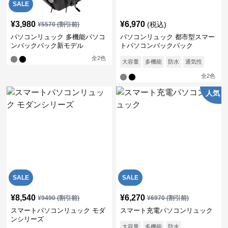
SALE
¥
3,980
¥
6,970
(税込)
¥
5570
(割引前)
パソコンリュック 多機能パソコ
パソコンリュック 都市型スマー
ンバックパック新モデル
トパソコンバックパック
全
2
色
大容量
多機能
防水
通気性
全
2
色
人気
SALE
SALE
¥
8,540
¥
6,270
¥
9490
(割引前)
¥
6970
(割引前)
スマートパソコンリュック モダ
スマート充電パソコンリュック
ンシリーズ
大容量
多機能
防水