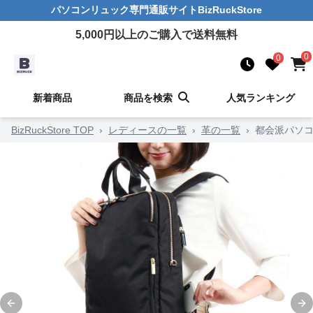
パソコンリュック
専門通販サイト
BizRuckStore
5,000
円以上のご購入で送料無料
0
0
新着商品
商品を検索
人気ランキング
BizRuckStore TOP
›
レディースの一覧
›
革の一覧
›
都会派パソ
Previous slide
Ne