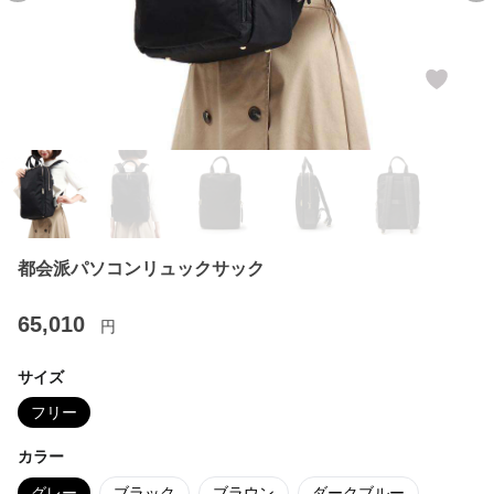
都会派パソコンリュックサック
65,010
円
サイズ
フリー
カラー
グレー
ブラック
ブラウン
ダークブルー