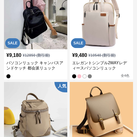
SALE
SALE
¥
9,180
¥
9,480
¥
12850
(割引前)
¥
10540
(割引前)
パソコンリュック キャンバスア
エレガントシンプル2WAYレデ
ンドケッチ 都会派リュック
ィースパソコンリュック
全
4
色
人気