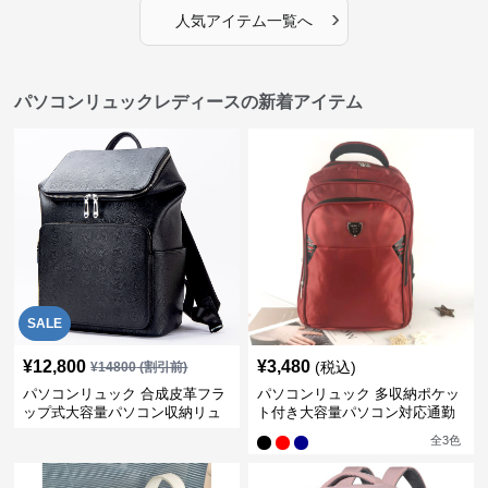
›
人気アイテム一覧へ
パソコンリュックレディースの新着アイテム
SALE
¥
12,800
¥
3,480
(税込)
¥
14800
(割引前)
パソコンリュック 合成皮革フラ
パソコンリュック 多収納ポケッ
ップ式大容量パソコン収納リュ
ト付き大容量パソコン対応通勤
ック
リュック
全
3
色