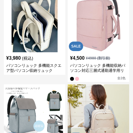
SALE
¥
3,980
¥
4,500
(税込)
¥
4980
(割引前)
パソコンリュック 多機能スクエ
パソコンリュック 多機能収納パ
ア型パソコン収納リュック
ソコン対応三層式通勤通学用リ
ュック
全
2
色