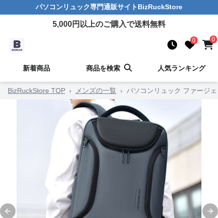
パソコンリュック
専門通販サイト
BizRuckStore
5,000
円以上のご購入で送料無料
0
0
新着商品
商品を検索
人気ランキング
BizRuckStore TOP
›
メンズの一覧
›
パソコンリュック ファージェ
Previous slide
Ne