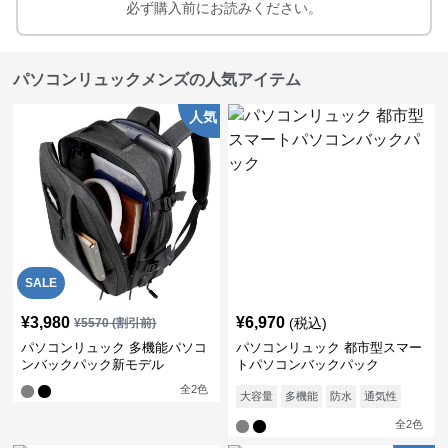
必ず購入前にお読みください。
パソコンリュックメンズの人気アイテム
人気
SALE
¥
3,980
¥
6,970
(税込)
¥
5570
(割引前)
パソコンリュック 多機能パソコ
パソコンリュック 都市型スマー
ンバックパック新モデル
トパソコンバックパック
全
2
色
大容量
多機能
防水
通気性
全
2
色