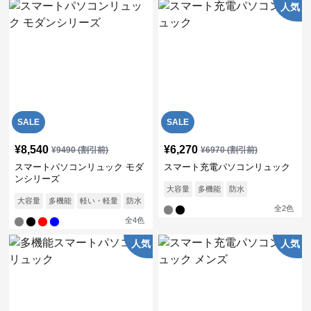
人気
SALE
SALE
¥
8,540
¥
6,270
¥
9490
(割引前)
¥
6970
(割引前)
スマートパソコンリュック モダ
スマート充電パソコンリュック
ンシリーズ
大容量
多機能
防水
大容量
多機能
軽い・軽量
防水
通気性
全
2
色
全
4
色
人気
人気