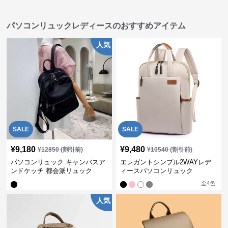
パソコンリュックレディースのおすすめアイテム
人気
SALE
SALE
¥
9,180
¥
9,480
¥
12850
(割引前)
¥
10540
(割引前)
パソコンリュック キャンバスア
エレガントシンプル2WAYレデ
ンドケッチ 都会派リュック
ィースパソコンリュック
全
4
色
人気