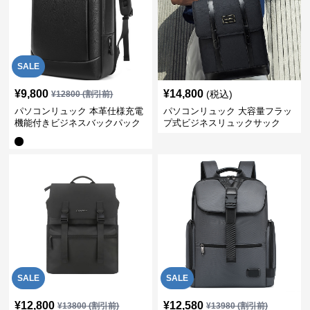
SALE
¥
9,800
¥
14,800
(税込)
¥
12800
(割引前)
パソコンリュック 本革仕様充電
パソコンリュック 大容量フラッ
機能付きビジネスバックパック
プ式ビジネスリュックサック
SALE
SALE
¥
12,800
¥
12,580
¥
13800
(割引前)
¥
13980
(割引前)