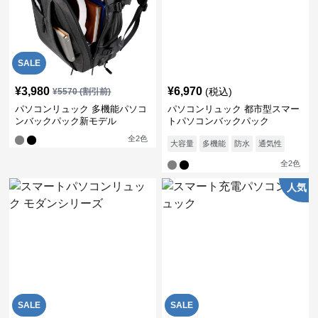
SALE
¥
3,980
¥
6,970
(税込)
¥
5570
(割引前)
パソコンリュック 多機能パソコ
パソコンリュック 都市型スマー
ンバックパック新モデル
トパソコンバックパック
全
2
色
大容量
多機能
防水
通気性
全
2
色
人気
SALE
SALE