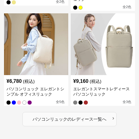
全
2
色
全
2
色
¥
6,780
¥
9,160
(税込)
(税込)
パソコンリュック エレガントシ
エレガントスマートレディース
ンプル オフィスリュック
パソコンリュック
全
5
色
全
3
色
›
パソコンリュック
の
レディース
一覧へ