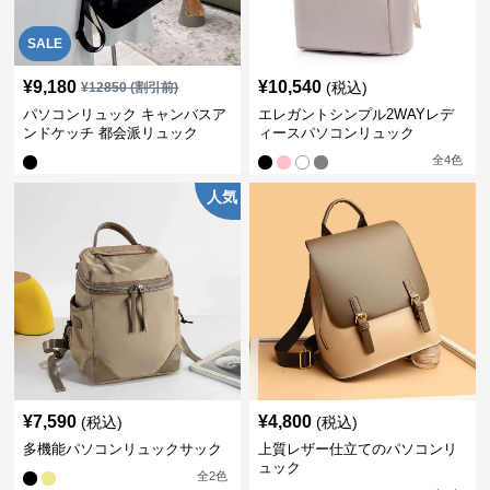
SALE
¥
9,180
¥
10,540
(税込)
¥
12850
(割引前)
パソコンリュック キャンバスア
エレガントシンプル2WAYレデ
ンドケッチ 都会派リュック
ィースパソコンリュック
全
4
色
人気
¥
7,590
¥
4,800
(税込)
(税込)
多機能パソコンリュックサック
上質レザー仕立てのパソコンリ
ュック
全
2
色