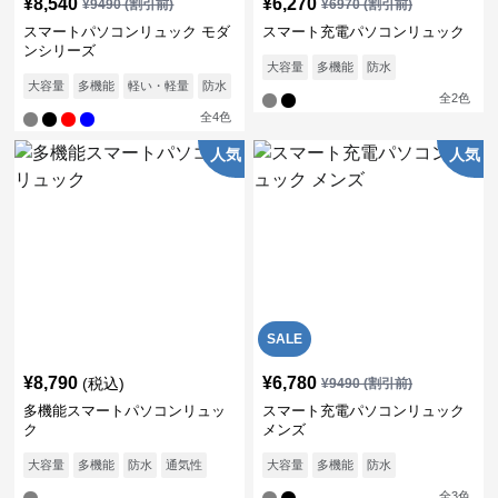
¥
8,540
¥
6,270
¥
9490
(割引前)
¥
6970
(割引前)
スマートパソコンリュック モダ
スマート充電パソコンリュック
ンシリーズ
大容量
多機能
防水
大容量
多機能
軽い・軽量
防水
通気性
全
2
色
全
4
色
人気
人気
SALE
¥
8,790
¥
6,780
(税込)
¥
9490
(割引前)
多機能スマートパソコンリュッ
スマート充電パソコンリュック
ク
メンズ
大容量
多機能
防水
通気性
大容量
多機能
防水
全
3
色