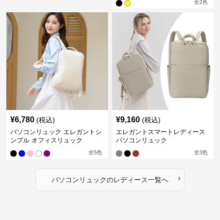
全
2
色
¥
6,780
¥
9,160
(税込)
(税込)
パソコンリュック エレガントシ
エレガントスマートレディース
ンプル オフィスリュック
パソコンリュック
全
5
色
全
3
色
›
パソコンリュック
の
レディース
一覧へ