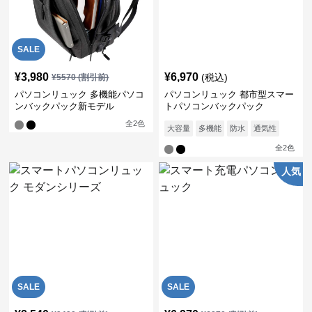
SALE
¥
3,980
¥
6,970
(税込)
¥
5570
(割引前)
パソコンリュック 多機能パソコ
パソコンリュック 都市型スマー
ンバックパック新モデル
トパソコンバックパック
全
2
色
大容量
多機能
防水
通気性
全
2
色
人気
SALE
SALE