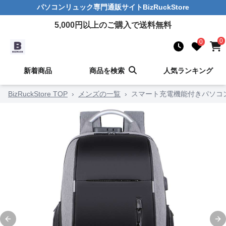
パソコンリュック
専門通販サイト
BizRuckStore
5,000
円以上のご購入で送料無料
0
0
新着商品
商品を検索
人気ランキング
BizRuckStore TOP
›
メンズの一覧
›
スマート充電機能付きパソコ
Previous slide
Ne