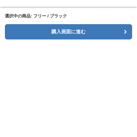
選択中の商品: フリー / ブラック
選択中の商品: フリー / ブラック
購入画面に進む
購入画面に進む
BizRuckStore
について
利用規約