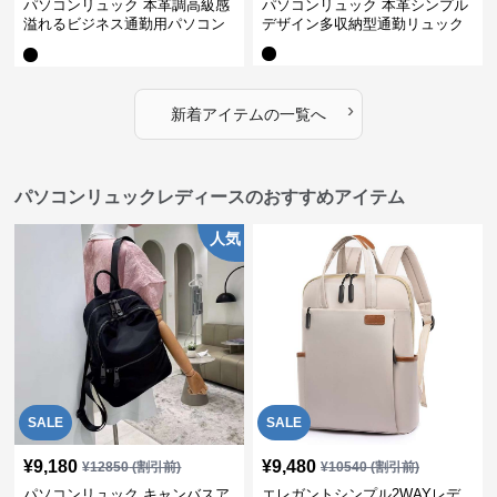
パソコンリュック 本革調高級感
パソコンリュック 本革シンプル
溢れるビジネス通勤用パソコン
デザイン多収納型通勤リュック
リュック
›
新着アイテムの一覧へ
パソコンリュックレディースのおすすめアイテム
人気
SALE
SALE
¥
9,180
¥
9,480
¥
12850
(割引前)
¥
10540
(割引前)
パソコンリュック キャンバスア
エレガントシンプル2WAYレデ