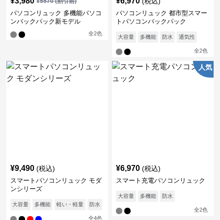
¥
3,980
¥
6,970
(税込)
¥
5570
(割引前)
パソコンリュック 多機能パソコ
パソコンリュック 都市型スマー
ンバックパック新モデル
トパソコンバックパック
全
2
色
大容量
多機能
防水
通気性
全
2
色
人気
¥
9,490
¥
6,970
(税込)
(税込)
スマートパソコンリュック モダ
スマート充電パソコンリュック
ンシリーズ
大容量
多機能
防水
大容量
多機能
軽い・軽量
防水
通気性
全
2
色
全
4
色