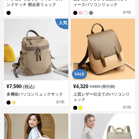
ンドケッチ 都会派リュック
ィースパソコンリュック
全
4
色
人気
SALE
¥
7,590
¥
4,320
(税込)
¥
4800
(割引前)
多機能パソコンリュックサック
上質レザー仕立てのパソコンリ
ュック
全
2
色
全
2
色