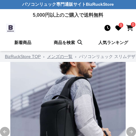
パソコンリュック
専門通販サイト
BizRuckStore
5,000
円以上のご購入で送料無料
0
0
新着商品
商品を検索
人気ランキング
BizRuckStore TOP
›
メンズの一覧
›
パソコンリュック スリムデザ
Previous slide
Ne