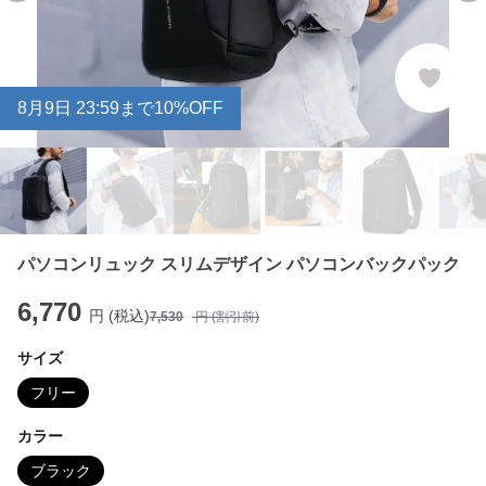
8
月
9
日 23:59まで10%OFF
パソコンリュック スリムデザイン パソコンバックパック
6,770
円 (税込)
7,530
円 (割引前)
サイズ
フリー
カラー
ブラック