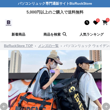
パソコンリュック
専門通販サイト
BizRuckStore
5,000
円以上のご購入で送料無料
0
0
新着商品
商品を検索
人気ランキング
BizRuckStore TOP
›
メンズの一覧
›
パソコンリュック ウェイデ
Previous slide
Ne