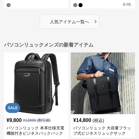
全
3
色
›
人気アイテム一覧へ
パソコンリュックメンズの新着アイテム
SALE
¥
9,800
¥
14,800
(税込)
¥
12800
(割引前)
パソコンリュック 本革仕様充電
パソコンリュック 大容量フラッ
機能付きビジネスバックパック
プ式ビジネスリュックサック