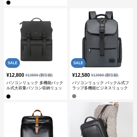
SALE
SALE
¥
12,800
¥
12,580
¥
13800
(割引前)
¥
13980
(割引前)
パソコンリュック 多機能バック
パソコンリュック バックル式フ
ル式大容量パソコン収納リュッ
ラップ多機能ビジネスリュック
ク