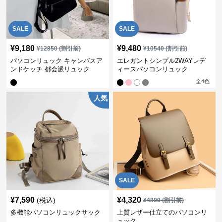
SALE
SALE
¥
9,180
¥
9,480
¥
12850
(割引前)
¥
10540
(割引前)
パソコンリュック キャンバスア
エレガントシンプル2WAYレデ
ンドケッチ 都会派リュック
ィースパソコンリュック
全
4
色
人気
SALE
¥
7,590
¥
4,320
(税込)
¥
4800
(割引前)
多機能パソコンリュックサック
上質レザー仕立てのパソコンリ
ュック