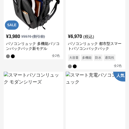
SALE
¥
3,980
¥
6,970
(税込)
¥
5570
(割引前)
パソコンリュック 多機能パソコ
パソコンリュック 都市型スマー
ンバックパック新モデル
トパソコンバックパック
全
2
色
大容量
多機能
防水
通気性
全
2
色
人気