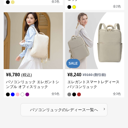
全
2
色
全
2
色
SALE
¥
6,780
¥
8,240
(税込)
¥
9160
(割引前)
パソコンリュック エレガントシ
エレガントスマートレディース
ンプル オフィスリュック
パソコンリュック
全
5
色
全
3
色
›
パソコンリュック
の
レディース
一覧へ