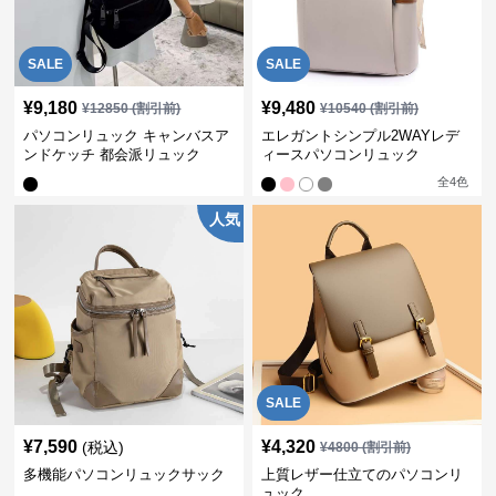
SALE
SALE
¥
9,180
¥
9,480
¥
12850
(割引前)
¥
10540
(割引前)
パソコンリュック キャンバスア
エレガントシンプル2WAYレデ
ンドケッチ 都会派リュック
ィースパソコンリュック
全
4
色
人気
SALE
¥
7,590
¥
4,320
(税込)
¥
4800
(割引前)
多機能パソコンリュックサック
上質レザー仕立てのパソコンリ
ュック