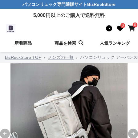
パソコンリュック
専門通販サイト
BizRuckStore
5,000
円以上のご購入で送料無料
0
0
新着商品
商品を検索
人気ランキング
BizRuckStore TOP
›
メンズの一覧
›
パソコンリュック アーバンス
Previous slide
Ne