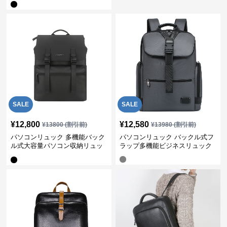
SALE
SALE
¥
12,800
¥
12,580
¥
13800
(割引前)
¥
13980
(割引前)
パソコンリュック 多機能バック
パソコンリュック バックル式フ
ル式大容量パソコン収納リュッ
ラップ多機能ビジネスリュック
ク