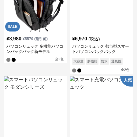
SALE
¥
3,980
¥
6,970
(税込)
¥
5570
(割引前)
パソコンリュック 多機能パソコ
パソコンリュック 都市型スマー
ンバックパック新モデル
トパソコンバックパック
全
2
色
大容量
多機能
防水
通気性
全
2
色
人気