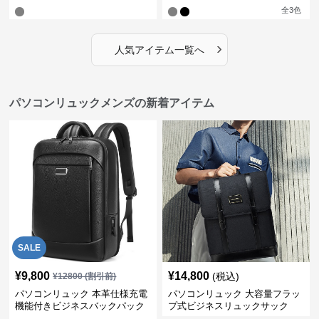
全
3
色
›
人気アイテム一覧へ
パソコンリュックメンズの新着アイテム
SALE
¥
9,800
¥
14,800
(税込)
¥
12800
(割引前)
パソコンリュック 本革仕様充電
パソコンリュック 大容量フラッ
機能付きビジネスバックパック
プ式ビジネスリュックサック