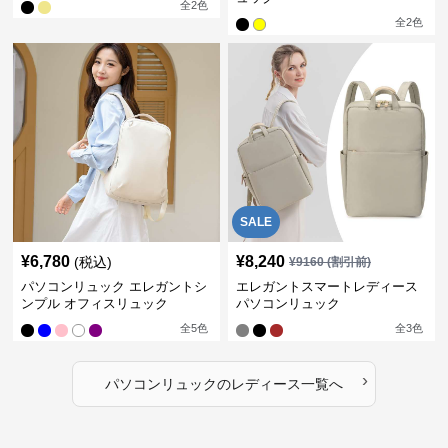
全
2
色
全
2
色
SALE
¥
6,780
¥
8,240
(税込)
¥
9160
(割引前)
パソコンリュック エレガントシ
エレガントスマートレディース
ンプル オフィスリュック
パソコンリュック
全
5
色
全
3
色
›
パソコンリュック
の
レディース
一覧へ