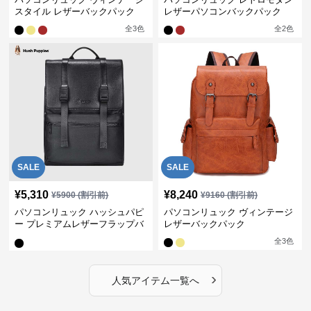
スタイル レザーバックパック
レザーパソコンバックパック
全
3
色
全
2
色
SALE
SALE
¥
5,310
¥
8,240
¥
5900
(割引前)
¥
9160
(割引前)
パソコンリュック ハッシュパピ
パソコンリュック ヴィンテージ
ー プレミアムレザーフラップバ
レザーバックパック
ックパック
全
3
色
›
人気アイテム一覧へ