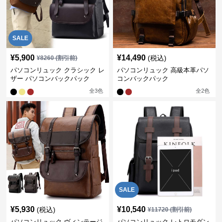
SALE
¥
5,900
¥
14,490
(税込)
¥
8260
(割引前)
パソコンリュック クラシック レ
パソコンリュック 高級本革パソ
ザー パソコンバックパック
コンバックパック
全
3
色
全
2
色
SALE
¥
5,930
¥
10,540
(税込)
¥
11720
(割引前)
パソコンリュック ヴィンテージ
パソコンリュック レトロモダン