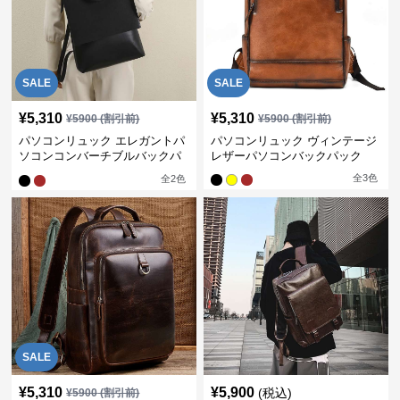
SALE
SALE
¥
5,310
¥
5,310
¥
5900
(割引前)
¥
5900
(割引前)
パソコンリュック エレガントパ
パソコンリュック ヴィンテージ
ソコンコンバーチブルバックパ
レザーパソコンバックパック
ック
全
3
色
全
2
色
SALE
¥
5,310
¥
5,900
(税込)
¥
5900
(割引前)