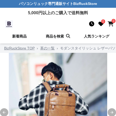
パソコンリュック
専門通販サイト
BizRuckStore
5,000
円以上のご購入で送料無料
0
0
新着商品
商品を検索
人気ランキング
BizRuckStore TOP
›
革の一覧
›
モダンスタイリッシュ レザーパ
Previous slide
Ne