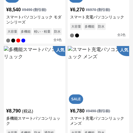
¥
8,540
¥
6,270
¥
9490
(割引前)
¥
6970
(割引前)
スマートパソコンリュック モダ
スマート充電パソコンリュック
ンシリーズ
大容量
多機能
防水
大容量
多機能
軽い・軽量
防水
通気性
全
2
色
全
4
色
人気
人気
SALE
¥
8,790
¥
6,780
(税込)
¥
9490
(割引前)
多機能スマートパソコンリュッ
スマート充電パソコンリュック
ク
メンズ
大容量
多機能
防水
通気性
大容量
多機能
防水