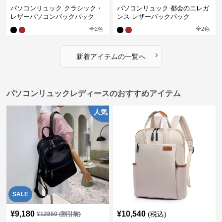
パソコンリュック クラシック・
パソコンリュック 都会のエレガ
レザーパソコンバックパック
ンス レザーバックパック
全
2
色
全
2
色
›
新着アイテムの一覧へ
パソコンリュックレディースのおすすめアイテム
人気
SALE
¥
9,180
¥
10,540
(税込)
¥
12850
(割引前)