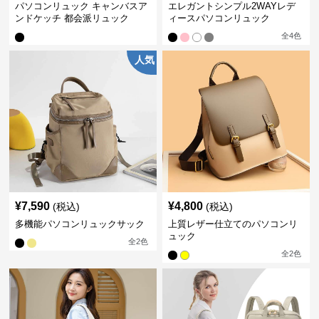
パソコンリュック キャンバスア
エレガントシンプル2WAYレデ
ンドケッチ 都会派リュック
ィースパソコンリュック
全
4
色
人気
¥
7,590
¥
4,800
(税込)
(税込)
多機能パソコンリュックサック
上質レザー仕立てのパソコンリ
ュック
全
2
色
全
2
色