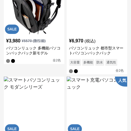
SALE
¥
3,980
¥
6,970
(税込)
¥
5570
(割引前)
パソコンリュック 多機能パソコ
パソコンリュック 都市型スマー
ンバックパック新モデル
トパソコンバックパック
全
2
色
大容量
多機能
防水
通気性
全
2
色
人気
SALE
SALE