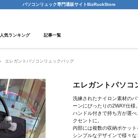
パソコンリュック
専門通販サイト
BizRuckStore
人気ランキング
記事一覧
›
エレガントパソコンリュックバッグ
エレガントパソコ
洗練されたナイロン素材のパ
ーンにぴったりの2WAY仕様
ハンドル付きで持ち方が選べ
クセントに。
内部には複数の収納ポケット
シンプルなデザインで様々な