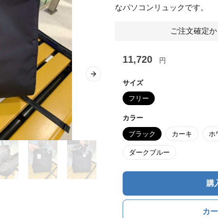
なパソコンリュックです。
ご注文確定か
11,720
円
Next slide
サイズ
フリー
カラー
ブラック
カーキ
ホ
ダークブルー
購
カー