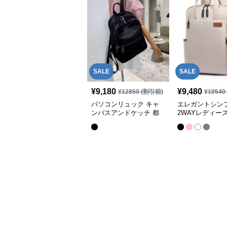
SALE
SALE
¥
9,180
¥
9,480
¥
12850
(割引前)
¥
10540
パソコンリュック キャ
エレガントシン
ンバスアンドケッチ 都
2WAYレディー
会派リュック
ンリュック