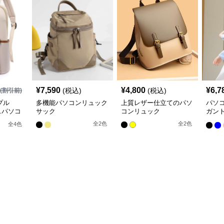
¥
7,590
¥
4,800
¥
6,7
(税込)
(税込)
(割引前)
プル
多機能パソコンリュック
上質レザー仕立てのパソ
パソ
スパソコ
サック
コンリュック
ガン
スリ
全
2
色
全
2
色
全
4
色