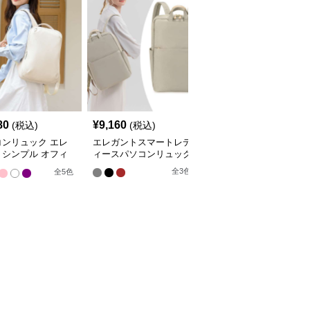
80
¥
9,160
¥
5,930
(税込)
(税込)
(税込)
コンリュック エレ
エレガントスマートレデ
パソコンリュック エレ
トシンプル オフィ
ィースパソコンリュック
ガントシティ 2WAYバッ
ュック
クパック
全
3
色
全
5
色
全
3
色