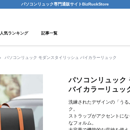
パソコンリュック
専門通販サイト
BizRuckStore
人気ランキング
記事一覧
›
パソコンリュック モダンスタイリッシュ バイカラーリュック
パソコンリュック
バイカラーリュッ
洗練されたデザインの「うる
ク。
ストラップがアクセントにな
なフォルム。
大容量で機能的な収納を備え