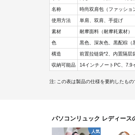
名称
時尚双肩包（ファッショ
使用方法
単肩、双肩、手提げ
素材
耐摩面料（耐摩耗素材）
色
黒色、深灰色、黒配棕（
構造
前置拉链袋*2、内置隔层
収納可能品
14インチノートPC、7.
注: この表は製品の仕様を要約したも
パソコンリュック
レディース
人気