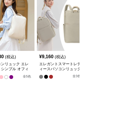
80
¥
9,160
¥
5,930
(税込)
(税込)
(税込)
コンリュック エレ
エレガントスマートレデ
パソコンリュック エレ
トシンプル オフィ
ィースパソコンリュック
ガントシティ 2WAYバッ
ュック
クパック
全
3
色
全
5
色
全
3
色