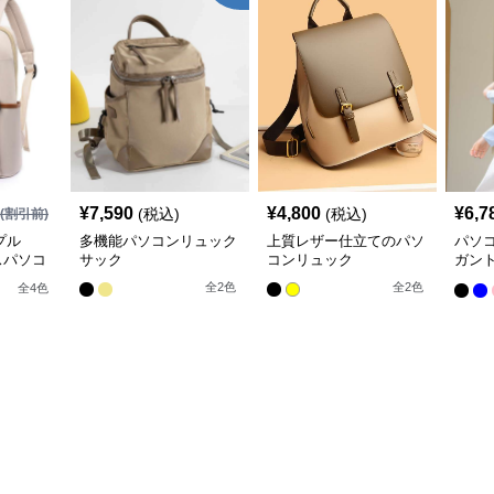
¥
7,590
¥
4,800
¥
6,7
(税込)
(税込)
(割引前)
プル
多機能パソコンリュック
上質レザー仕立てのパソ
パソ
スパソコ
サック
コンリュック
ガン
スリ
全
2
色
全
2
色
全
4
色