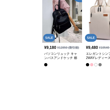
SALE
SALE
¥
9,180
¥
9,480
¥
12850
(割引前)
¥
10540
パソコンリュック キャ
エレガントシン
ンバスアンドケッチ 都
2WAYレディー
会派リュック
ンリュック