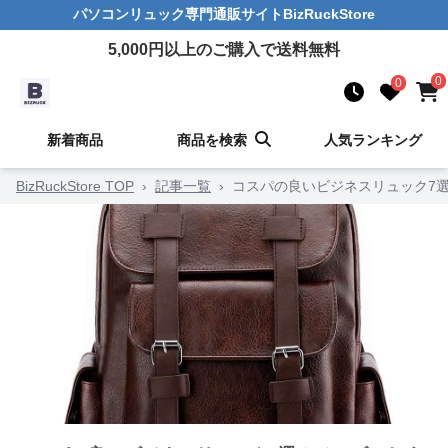
パソコンリュック
専門通販サイト
BizRuckStore
5,000
円以上のご購入で送料無料
0
0
新着商品
商品を検索
人気ランキング
BizRuckStore TOP
›
記事一覧
›
コスパの良いビジネスリュック7