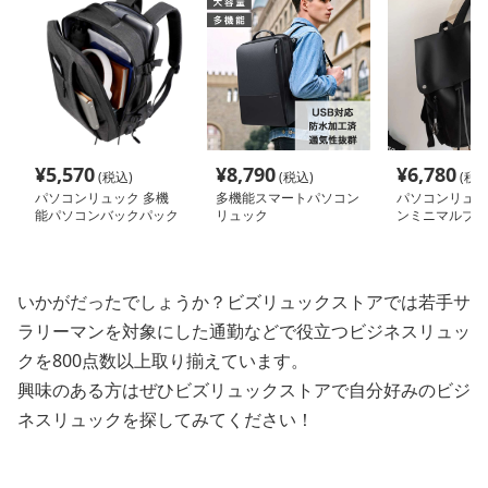
¥
5,570
¥
8,790
¥
6,780
(税込)
(税込)
(税込
パソコンリュック 多機
多機能スマートパソコン
パソコンリュッ
能パソコンバックパック
リュック
ンミニマルブラ
新モデル
ーバックパック
いかがだったでしょうか？ビズリュックストアでは若手サ
ラリーマンを対象にした通勤などで役立つビジネスリュッ
クを800点数以上取り揃えています。
興味のある方はぜひビズリュックストアで自分好みのビジ
ネスリュックを探してみてください！