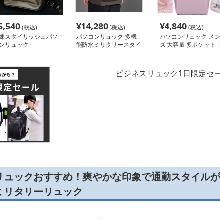
5,540
¥
14,280
¥
4,840
(税込)
(税込)
(税込)
練スタイリッシュパソ
パソコンリュック 多機
パソコンリュック メン
ンリュック
能防水ミリタリースタイ
ズ 大容量 多ポケット 
ルバックパック
ュック 旅行 鞄 ピンク 
レー
ビジネスリュック1日限定セ
リュックおすすめ！爽やかな印象で通勤スタイルが
ミリタリーリュック