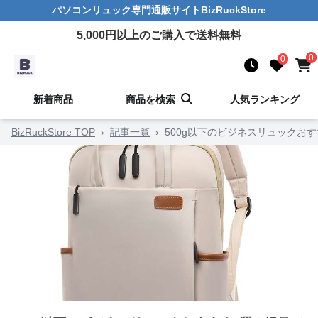
パソコンリュック
専門通販サイト
BizRuckStore
5,000
円以上のご購入で送料無料
0
0
新着商品
商品を検索
人気ランキング
BizRuckStore TOP
›
記事一覧
›
500g以下のビジネスリュックお