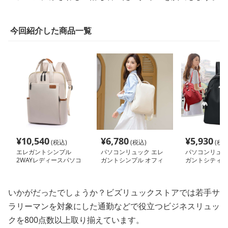
今回紹介した商品一覧
¥
10,540
¥
6,780
¥
5,930
(税込)
(税込)
(税込
エレガントシンプル
パソコンリュック エレ
パソコンリュッ
2WAYレディースパソコ
ガントシンプル オフィ
ガントシティ 2
ンリュック
スリュック
クパック
いかがだったでしょうか？ビズリュックストアでは若手サ
ラリーマンを対象にした通勤などで役立つビジネスリュッ
クを800点数以上取り揃えています。