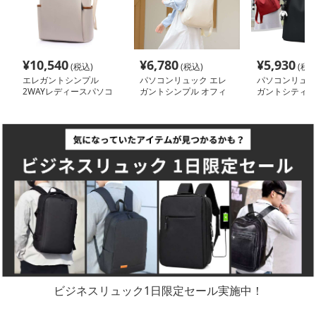
¥
10,540
¥
6,780
¥
5,930
(税込)
(税込)
(税込
エレガントシンプル
パソコンリュック エレ
パソコンリュッ
2WAYレディースパソコ
ガントシンプル オフィ
ガントシティ 2
ンリュック
スリュック
クパック
ビジネスリュック1日限定セール実施中！